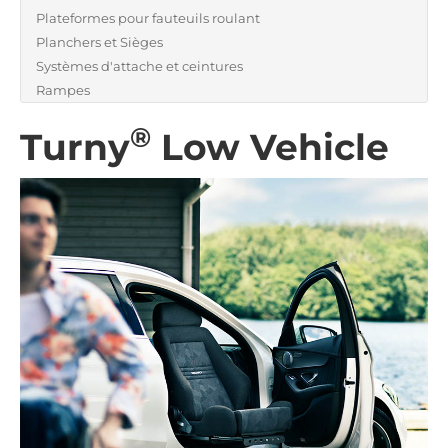
Plateformes pour fauteuils roulant
Planchers et Sièges
Systèmes d'attache et ceintures
Rampes
®
Turny
Low Vehicle