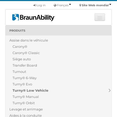
Log in
Français
Site Web mondial
PRODUITS
Apprendre
Assise dans le véhicule
Produits
Carony®
Véhicules utilitaires
Carony® Classic
Nous
Siège auto
Transfer Board
Trouver un revendeur
Turnout
Turny® 6-Way
Turny® Evo
Turny® Low Vehicle
Turny® Manual
Turny® Orbit
Levage et arrimage
Aides à la conduite