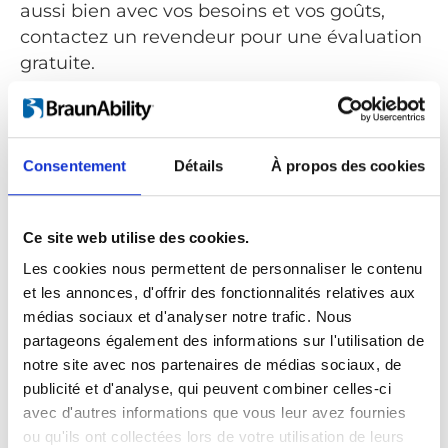
aussi bien avec vos besoins et vos goûts,
contactez un revendeur pour une évaluation
gratuite.
Rechercher un revendeur
®
Comme le nom le suggère, le Turny
Low Vehicle est
Consentement
Détails
À propos des cookies
prévu pour les véhicules bas tels que berlines, coupés,
breaks et monospaces. Pour les véhicules plus haut,
®
utilisez une plateforme élévatrice telle que
Turny
Evo
.
Ce site web utilise des cookies.
Les cookies nous permettent de personnaliser le contenu
et les annonces, d'offrir des fonctionnalités relatives aux
médias sociaux et d'analyser notre trafic. Nous
partageons également des informations sur l'utilisation de
notre site avec nos partenaires de médias sociaux, de
publicité et d'analyse, qui peuvent combiner celles-ci
avec d'autres informations que vous leur avez fournies
ou qu'ils ont collectées lors de votre utilisation de leurs