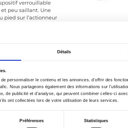
positif verrouillable
x et peu saillant. Une
u pied sur l’actionneur
sur le rail.
lus
Détails
ies.
e personnaliser le contenu et les annonces, d'offrir des fonctio
rafic. Nous partageons également des informations sur l'utilisati
iège amovible adaptée
, de publicité et d'analyse, qui peuvent combiner celles-ci avec
ils ont collectées lors de votre utilisation de leurs services.
 commun. Il suffit
seule main sur chaque
rer le siège du rail
Préférences
Statistiques
er ou de le retirer,