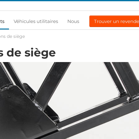
ts
Véhicules utilitaires
Nous
Trouver un revend
ons de siège
s de siège