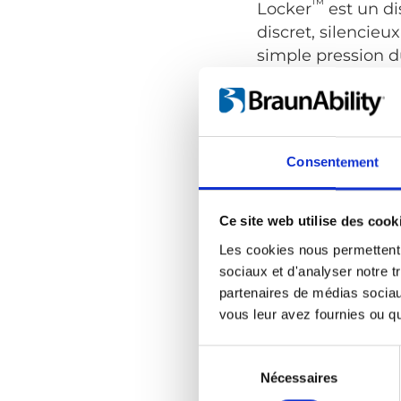
™
Locker
est un dis
discret, silencieu
simple pression d
verrouille le siège 
Pour en savoir p
Consentement
Ce site web utilise des cook
Les cookies nous permettent d
™
HAL
sociaux et d'analyser notre t
Une fixation de s
partenaires de médias sociaux
vous leur avez fournies ou qu'
aux transports en
d'appuyer d'une 
Sélection
gâchette pour libé
du
Nécessaires
avant de le déplac
consentement