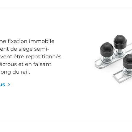
une fixation immobile
ent de siège semi-
uvent être repositionnés
écrous et en faisant
long du rail.
lus