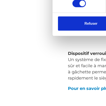
selon les besoins.
Pour en savoir p
Refuser
Dispositif verrou
Un système de fix
sûr et facile à m
à gâchette permet
rapidement le siè
Pour en savoir p