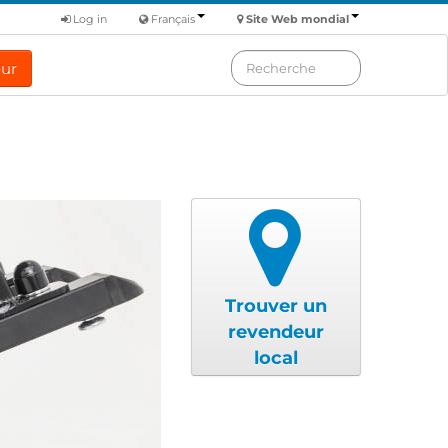
Log in
Français
Site Web mondial
eur
Trouver un
revendeur
local