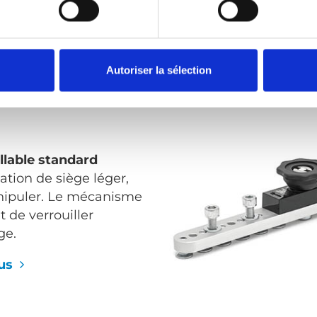
lus
Autoriser la sélection
illable standard
ation de siège léger,
anipuler. Le mécanisme
 de verrouiller
ge.
lus