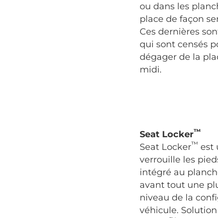
ou dans les planc
place de façon se
Ces dernières son
qui sont censés p
dégager de la plac
midi.
™
Seat Locker
™
Seat Locker
est 
verrouille les pied
intégré au planche
avant tout une plu
niveau de la conf
véhicule. Soluti