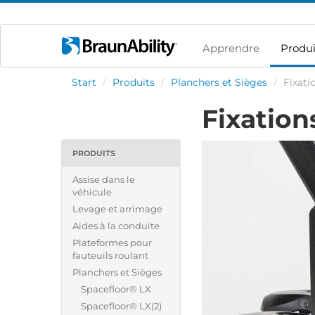
Apprendre
Produi
Start
/
Produits
/
Planchers et Sièges
/
Fixati
Fixation
PRODUITS
Assise dans le
véhicule
Levage et arrimage
Aides à la conduite
Plateformes pour
fauteuils roulant
Planchers et Sièges
Spacefloor® LX
Spacefloor® LX(2)