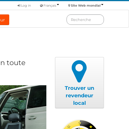
Log in
Français
Site Web mondial
eur
en toute
Trouver un
revendeur
local