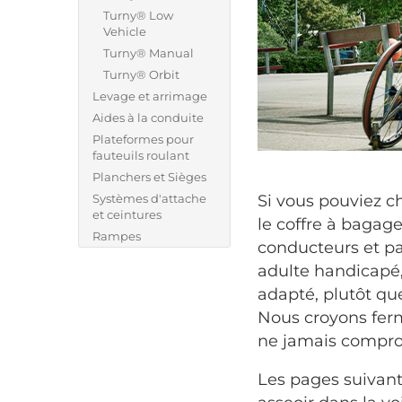
Turny® Low
Vehicle
Turny® Manual
Turny® Orbit
Levage et arrimage
Aides à la conduite
Plateformes pour
fauteuils roulant
Planchers et Sièges
Systèmes d'attache
Si vous pouviez ch
et ceintures
le coffre à bagage
Rampes
conducteurs et pas
adulte handicapé,
adapté, plutôt que
Nous croyons ferm
ne jamais comprom
Les pages suivant