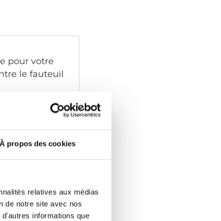
e pour votre
ntre le fauteuil
En savoir plus
À propos des cookies
mbase pivotante
nnalités relatives aux médias
ge presque
on de notre site avec nos
spositif vous
 d'autres informations que
tuer le transfert