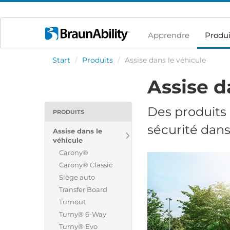
Apprendre
Produi
Start
/
Produits
/
Assise dans le véhicule
Assise d
Des produits p
PRODUITS
sécurité dans
Assise dans le
véhicule
Carony®
Carony® Classic
Siège auto
Transfer Board
Turnout
Turny® 6-Way
Turny® Evo