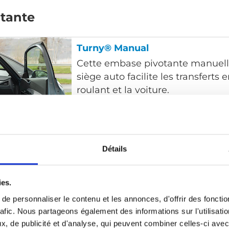
tante
Turny® Manual
Cette embase pivotante manuell
siège auto facilite les transferts e
roulant et la voiture.
Détails
Turny® Low Vehicle
ies.
Le Turny Low Vehicle est une e
e personnaliser le contenu et les annonces, d'offrir des fonctio
qui permet de faire sortir le siè
rafic. Nous partageons également des informations sur l'utilisati
complètement du véhicule. Ce di
, de publicité et d'analyse, qui peuvent combiner celles-ci avec
permet de vous asseoir ou d’effec