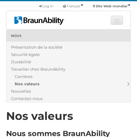
Log in
Français
Site Web mondial
NOUS
Apprendre
Présentation de la société
Produits
Sécurité égale
Véhicules utilitaires
Durabilité
Nous
Travailler chez BraunAbility
Carrières
Trouver un revendeur
Nos valeurs
Nouvelles
Contactez-nous
Nos valeurs
Nous sommes BraunAbility