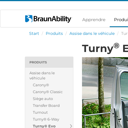
Apprendre
Produi
Start
/
Produits
/
Assise dans le véhicule
/
Tu
®
Turny
E
PRODUITS
Assise dans le
véhicule
Carony®
Carony® Classic
Siège auto
Transfer Board
Turnout
Turny® 6-Way
Turny® Evo