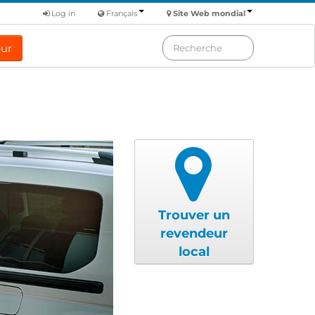
Log in
Français
Site Web mondial
eur
Trouver un
revendeur
local