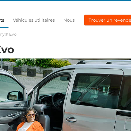
ts
Véhicules utilitaires
Nous
Trouver un revend
rny® Evo
vo