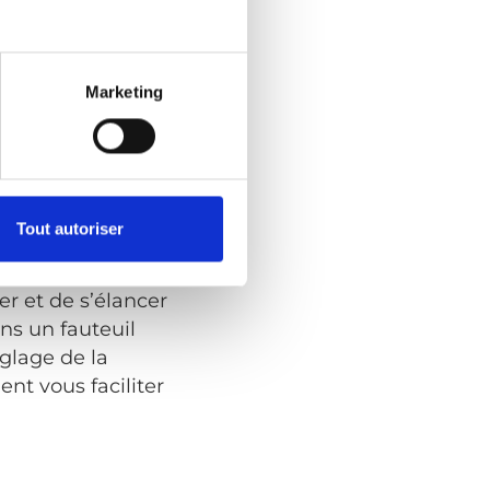
 mais pas
Marketing
ure peut s’avérer
 souffre d’aucun
ège sorti, vous
ur sa bordure et
Evo se chargera
Tout autoriser
r à bord du
cule est tout aussi
ter et de s’élancer
ns un fauteuil
églage de la
nt vous faciliter