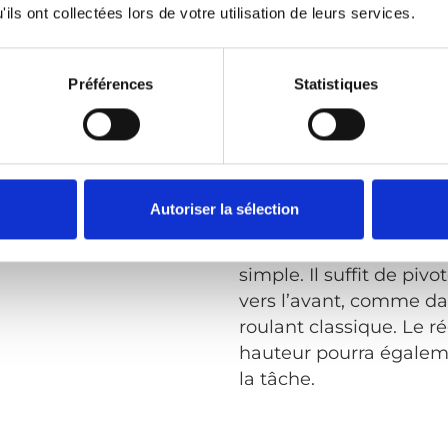
ils ont collectées lors de votre utilisation de leurs services.
fauteuil roulant,
uer le transfert «
que
re » et « voiture à
Préférences
Statistiques
ehors du véhicule.
S’asseoir dans une voit
®
Turny
Evo peut
délicat, même si on ne
 à votre hauteur. Que
handicap. Une fois le si
auteuil roulant au siège
pouvez prendre appui s
teuil roulant, vous
lâcher prise. Le Turny 
Autoriser la sélection
fectuer le transfert à
ensuite de vous monte
ieure.
véhicule. Sortir du véhi
simple. Il suffit de pivo
vers l’avant, comme da
roulant classique. Le r
hauteur pourra égaleme
la tâche.