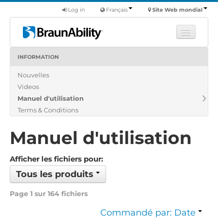
Log in
Français
Site Web mondial
INFORMATION
Apprendre
Nouvelles
Produits
Videos
Véhicules utilitaires
Manuel d'utilisation
Nous
Terms & Conditions
Trouver un revendeur
Manuel d'utilisation
Afficher les fichiers pour:
Tous les produits
Page 1 sur 164 fichiers
Commandé par: Date