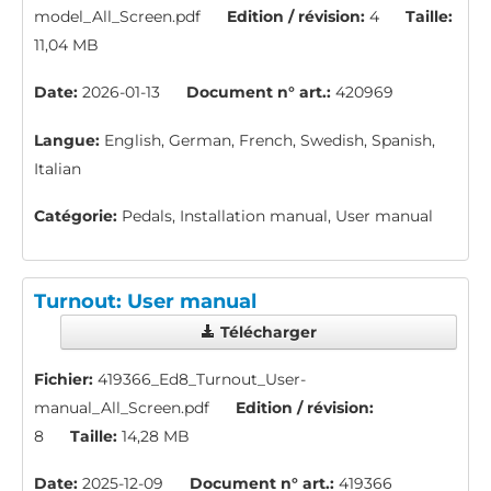
model_All_Screen.pdf
Edition / révision:
4
Taille:
11,04 MB
Date:
2026-01-13
Document n° art.:
420969
Langue:
English, German, French, Swedish, Spanish,
Italian
Catégorie:
Pedals, Installation manual, User manual
Turnout: User manual
Télécharger
Fichier:
419366_Ed8_Turnout_User-
manual_All_Screen.pdf
Edition / révision:
8
Taille:
14,28 MB
Date:
2025-12-09
Document n° art.:
419366