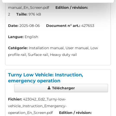
Fichier:
427653_Ed2_Rails_Installation-
manual_En_Screen.pdf
Edition / révision:
2
Taille:
976 kB
Date:
2025-08-06
Document n° art.:
427653
Langue:
English
Catégorie:
Installation manual, User manual, Low
profile rail, Surface rail, Heavy duty rail
Turny Low Vehicle: Instruction,
emergency operation
Télécharger
Fichier:
423042_Ed2_Turny-low-
vehicle_Instruction_Emergency-
operation_En_Screen.pdf
Edition / révision: