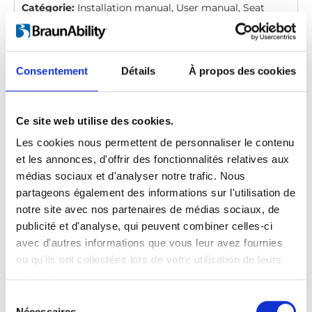
Catégorie:
Installation manual, User manual, Seat
Locker
Consentement
Détails
À propos des cookies
Carony 16: User manual
Télécharger
Ce site web utilise des cookies.
Fichier:
427206_Ed7_Carony-16_User-
Les cookies nous permettent de personnaliser le contenu
manual_All_Screen.pdf
Edition / révision:
et les annonces, d'offrir des fonctionnalités relatives aux
7
Taille:
10,97 MB
médias sociaux et d'analyser notre trafic. Nous
partageons également des informations sur l'utilisation de
Date:
2025-08-27
Document n° art.:
427206
notre site avec nos partenaires de médias sociaux, de
Langue:
English, German, French, Swedish, Spanish,
publicité et d'analyse, qui peuvent combiner celles-ci
avec d'autres informations que vous leur avez fournies
Italian
ou qu'ils ont collectées lors de votre utilisation de leurs
Catégorie:
User manual, Carony
services.
Sélection
Nécessaires