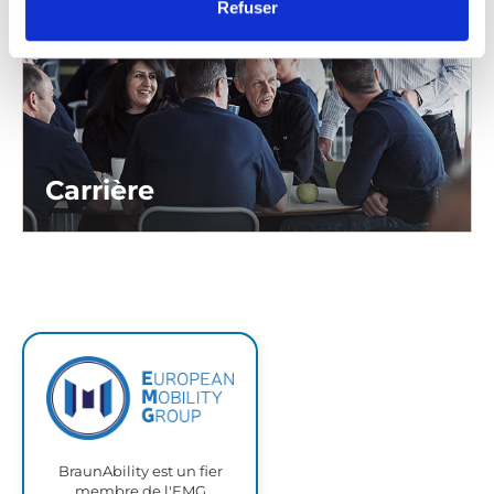
Refuser
Carrière
BraunAbility est un fier
membre de l'EMG