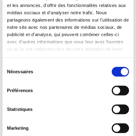
et les annonces, d'offrir des fonctionnalités relatives aux
médias sociaux et d'analyser notre trafic. Nous
partageons également des informations sur l'utilisation de
notre site avec nos partenaires de médias sociaux, de
publicité et d'analyse, qui peuvent combiner celles-ci
avec d'autres informations que vous leur avez fournies
ou qu'ils ont collectées lors de votre utilisation de leurs
A-Series
services.
La plateforme élévatrice BraunAbility A-
Sélection
Series™ a été développée pour le marché
Nécessaires
du
européen des transports publics. Ses
consentement
principales caractéristiques de conception
Préférences
sont l’installation rapide, le rapport élevé
entre puissance de levage et poids, la
fiabilité et la facilité d’entretien.
Statistiques
Marketing