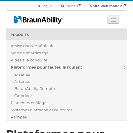
Log in
Français
Site Web mondial
PRODUITS
Apprendre
Assise dans le véhicule
Produits
Levage et arrimage
Véhicules utilitaires
Aides à la conduite
Nous
Plateformes pour fauteuils roulant
E-Series
Trouver un revendeur
A-Series
BraunAbility Remote
Carodoor
Planchers et Sièges
Systèmes d'attache et ceintures
Rampes