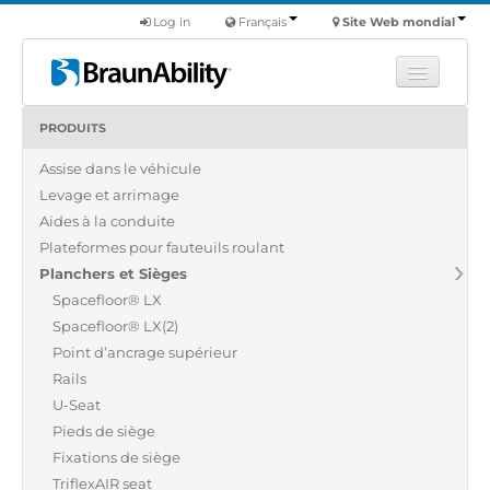
Log in
Français
Site Web mondial
PRODUITS
Apprendre
Assise dans le véhicule
Produits
Levage et arrimage
Véhicules utilitaires
Aides à la conduite
Nous
Plateformes pour fauteuils roulant
Planchers et Sièges
Trouver un revendeur
Spacefloor® LX
Spacefloor® LX(2)
Point d’ancrage supérieur
Rails
U-Seat
Pieds de siège
Fixations de siège
TriflexAIR seat