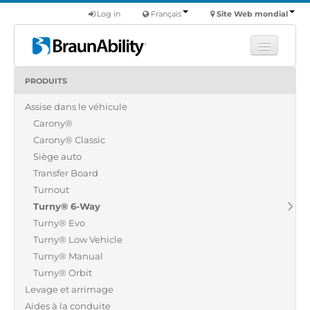
Log in
Français
Site Web mondial
PRODUITS
Apprendre
Assise dans le véhicule
Produits
Carony®
Véhicules utilitaires
Carony® Classic
Nous
Siège auto
Transfer Board
Trouver un revendeur
Turnout
Turny® 6-Way
Turny® Evo
Turny® Low Vehicle
Turny® Manual
Turny® Orbit
Levage et arrimage
Aides à la conduite