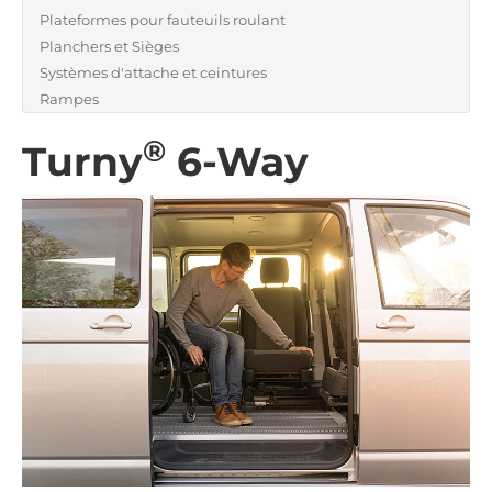
Plateformes pour fauteuils roulant
Planchers et Sièges
Systèmes d'attache et ceintures
Rampes
®
Turny
6-Way