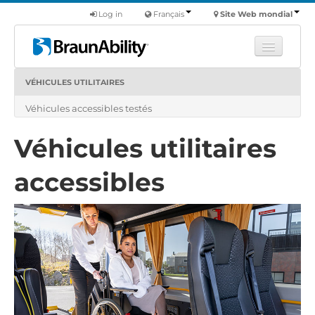
Log in
Français
Site Web mondial
VÉHICULES UTILITAIRES
Apprendre
Véhicules accessibles testés
Produits
Véhicules utilitaires
Véhicules utilitaires
Nous
accessibles
Trouver un revendeur