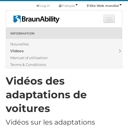
Log in
Français
Site Web mondial
INFORMATION
Apprendre
Nouvelles
Produits
Videos
Véhicules utilitaires
Manuel d'utilisation
Nous
Terms & Conditions
Trouver un revendeur
Vidéos des
adaptations de
voitures
Vidéos sur les adaptations