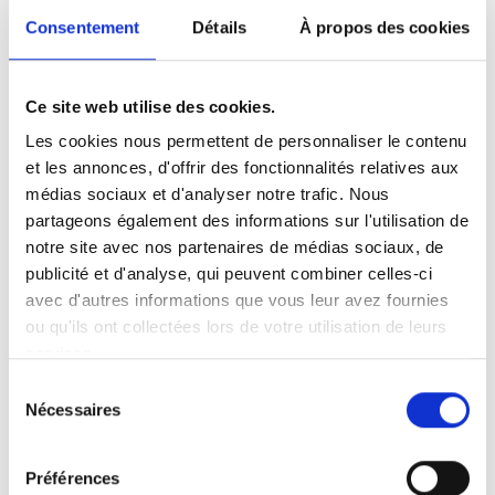
collez-le dans le html de votre propre site pour
Consentement
Détails
À propos des cookies
intégrer la vidéo)
:
Ce site web utilise des cookies.
Les cookies nous permettent de personnaliser le contenu
Langue de la vidéo:
English
et les annonces, d'offrir des fonctionnalités relatives aux
médias sociaux et d'analyser notre trafic. Nous
Catégorie:
Product video, Training video, Twinlock
partageons également des informations sur l'utilisation de
notre site avec nos partenaires de médias sociaux, de
publicité et d'analyse, qui peuvent combiner celles-ci
avec d'autres informations que vous leur avez fournies
Autorisez
tous les cookies
à regarder cette
ou qu'ils ont collectées lors de votre utilisation de leurs
vidéo.
services.
Sélection
Nécessaires
du
consentement
Préférences