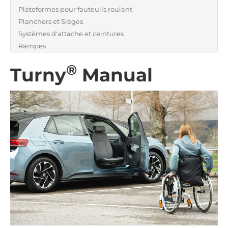
Plateformes pour fauteuils roulant
Planchers et Sièges
Systèmes d'attache et ceintures
Rampes
®
Turny
Manual