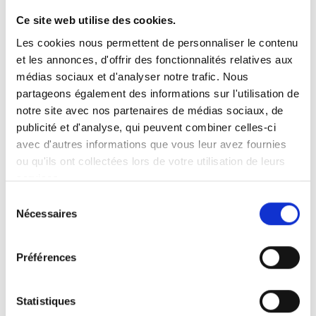
Ce site web utilise des cookies.
Les cookies nous permettent de personnaliser le contenu
et les annonces, d'offrir des fonctionnalités relatives aux
médias sociaux et d'analyser notre trafic. Nous
partageons également des informations sur l'utilisation de
notre site avec nos partenaires de médias sociaux, de
publicité et d'analyse, qui peuvent combiner celles-ci
avec d'autres informations que vous leur avez fournies
Vous avez besoin de plus
ou qu'ils ont collectées lors de votre utilisation de leurs
services.
d’assistance ?
Sélection
®
Notre
Turny
Low Vehicle
est une embase
Nécessaires
du
pivotante motorisée offrant une fonction
consentement
®
similaire à celle du Turny
Manual. Elle est
Préférences
entièrement automatique et peut être
manœuvrée à l’aide d’une télécommande
Statistiques
filaire ou de votre téléphone portable.