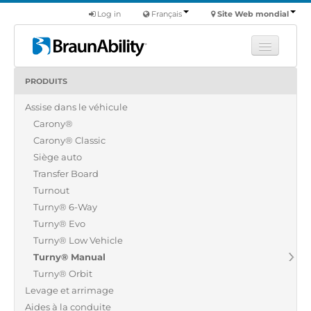
Log in
Français
Site Web mondial
PRODUITS
Apprendre
Assise dans le véhicule
Produits
Carony®
Véhicules utilitaires
Carony® Classic
Nous
Siège auto
Transfer Board
Trouver un revendeur
Turnout
Turny® 6-Way
Turny® Evo
Turny® Low Vehicle
Turny® Manual
Turny® Orbit
Levage et arrimage
Aides à la conduite