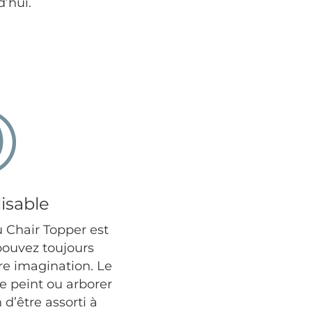
’hui.
isable
u Chair Topper est
pouvez toujours
tre imagination. Le
 peint ou arborer
 d’être assorti à