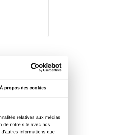
À propos des cookies
es restent
bles
nnalités relatives aux médias
l’une des rares
on de notre site avec nos
e transporter son
 d'autres informations que