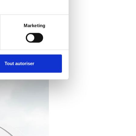
 monopoliser les
rangement. Si vous
cinq places, vous
ges disponibles, et
Marketing
nstallé le Chair
.
Tout autoriser