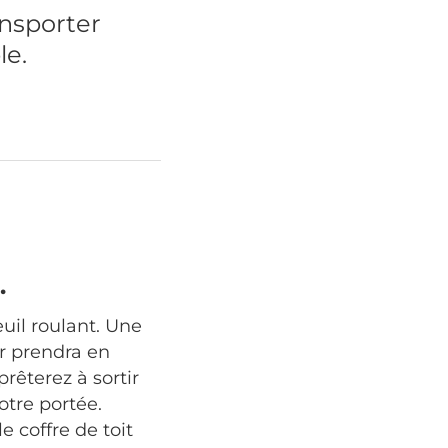
ansporter
le.
.
uil roulant. Une
er prendra en
rêterez à sortir
otre portée.
e coffre de toit