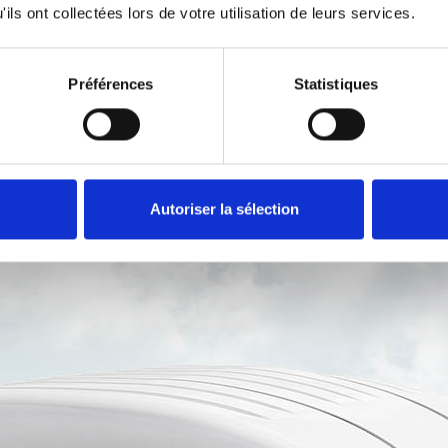
fauteuil roulant sans
ils ont collectées lors de votre utilisation de leurs services.
ompartiment résistant
sièges ou l’espace de 
du Chair Topper, votre
possédez un véhicule 
sera protégé contre les
aurez toujours cinq siè
Préférences
Statistiques
éments.
ce même après avoir i
Topper
Autoriser la sélection