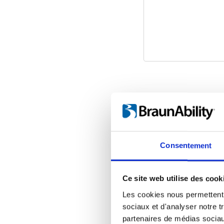
Consentement
Une solutio
Ce site web utilise des cook
Puisque votre fau
Les cookies nous permettent d
jamais l’intérie
sociaux et d'analyser notre t
n’aurez pas à vou
partenaires de médias sociaux
saleté et de boue