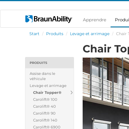
Apprendre
Produi
Start
/
Produits
/
Levage et arrimage
/
Chair
Chair T
PRODUITS
Assise dans le
véhicule
Levage et arrimage
Chair Topper®
Carolift® 100
Carolift® 40
Carolift® 90
Carolift® 140
Carolift® 6900