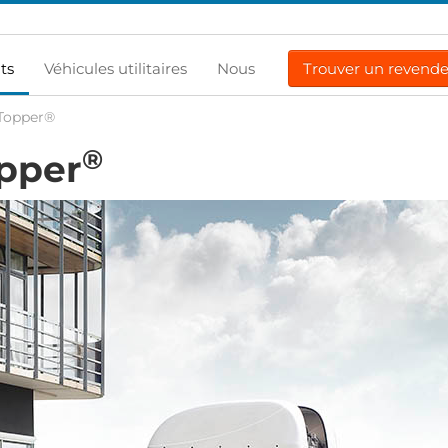
ts
Véhicules utilitaires
Nous
Trouver un revend
 Topper®
®
opper