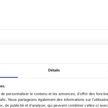
Détails
n non salissante
Tous les sièg
disponi
ies.
teuil roulant ne touche
e personnaliser le contenu et les annonces, d'offrir des fonctio
ur de l’habitacle, vous
Le Chair Topper est 
rafic. Nous partageons également des informations sur l'utilisati
s soucier des traces de
solutions permettant d
, de publicité et d'analyse, qui peuvent combiner celles-ci avec
 sur les roues. Une fois