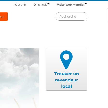
Log in
Français
Site Web mondial
eur
Trouver un
revendeur
local