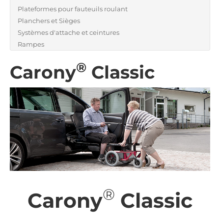
Plateformes pour fauteuils roulant
Planchers et Sièges
Systèmes d'attache et ceintures
Rampes
®
Carony
Classic
®
Carony
Classic