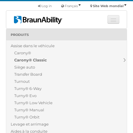
Log in
Français
Site Web mondial
PRODUITS
Apprendre
Assise dans le véhicule
Produits
Carony®
Véhicules utilitaires
Carony® Classic
Nous
Siège auto
Transfer Board
Trouver un revendeur
Turnout
Turny® 6-Way
Turny® Evo
Turny® Low Vehicle
Turny® Manual
Turny® Orbit
Levage et arrimage
Aides à la conduite