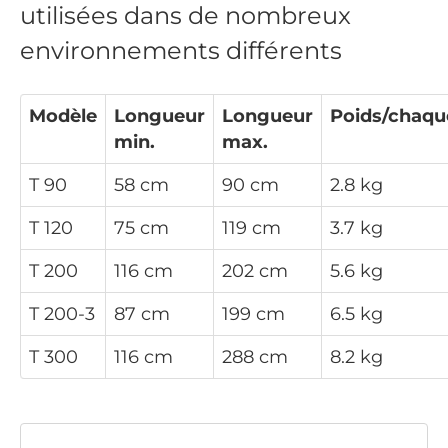
utilisées dans de nombreux
environnements différents
Modèle
Longueur
Longueur
Poids/chaqu
min.
max.
T 90
58 cm
90 cm
2.8 kg
T 120
75 cm
119 cm
3.7 kg
T 200
116 cm
202 cm
5.6 kg
T 200-3
87 cm
199 cm
6.5 kg
T 300
116 cm
288 cm
8.2 kg