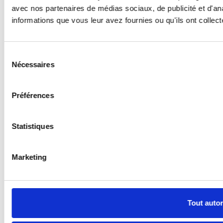
avec nos partenaires de médias sociaux, de publicité et d'an
informations que vous leur avez fournies ou qu'ils ont collecté
Pour en savoir plus sur BraunAbility Europe, prenez contact avec un de nos
Sélection
Revendeurs
Nécessaires
du
|
|
|
Contactez-nous
Nouvelles
Communiqués de presse
consentement
Dealer home
Préférences
© 2026 BraunAbility Europe AB. Tous droits réservés.
Statistiques
|
|
Conditions d'utilisation
Politique de confidentialité
Cookies
Marketing
Tout autor