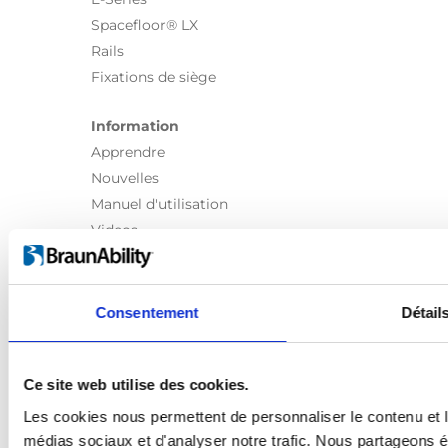
Spacefloor® LX
Rails
Fixations de siège
Information
Apprendre
Nouvelles
Manuel d'utilisation
Videos
Témoignages
À propos de nous
Consentement
Détail
Sécurité Égale
Présentation de la société
Travailler chez BraunAbility
Ce site web utilise des cookies.
Contactez-nous
Les cookies nous permettent de personnaliser le contenu et le
Certification ISO
médias sociaux et d'analyser notre trafic. Nous partageons ég