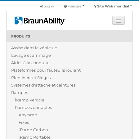
Log in
Français
Site Web mondial
PRODUITS
Apprendre
Assise dans le véhicule
Produits
Levage et arrimage
Véhicules utilitaires
Aides à la conduite
Nous
Plateformes pour fauteuils roulant
Planchers et Sièges
Trouver un revendeur
Systèmes d'attache et ceintures
Rampes
iRamp Vehicle
Rampes portables
Anyramp
Fixes
iRamp Carbon
iRamp Portable