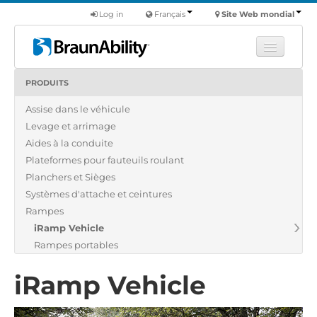
Log in
Français
Site Web mondial
PRODUITS
Apprendre
Assise dans le véhicule
Produits
Levage et arrimage
Véhicules utilitaires
Aides à la conduite
Nous
Plateformes pour fauteuils roulant
Planchers et Sièges
Trouver un revendeur
Systèmes d'attache et ceintures
Rampes
iRamp Vehicle
Rampes portables
iRamp Vehicle