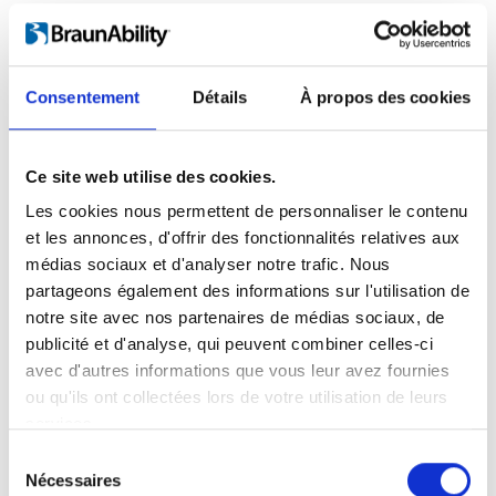
Consentement
Détails
À propos des cookies
Ce site web utilise des cookies.
Les cookies nous permettent de personnaliser le contenu
et les annonces, d'offrir des fonctionnalités relatives aux
médias sociaux et d'analyser notre trafic. Nous
partageons également des informations sur l'utilisation de
Photo montrant un ancien modèle de rampes BGR.
notre site avec nos partenaires de médias sociaux, de
publicité et d'analyse, qui peuvent combiner celles-ci
2 ou 3 sections
avec d'autres informations que vous leur avez fournies
ou qu'ils ont collectées lors de votre utilisation de leurs
Une rampe en 3 sections est 30 % plus
services.
longue qu’une rampe en 2 sections, pour
Sélection
une même hauteur une fois repliée. Cela
Nécessaires
du
est très utile lorsque la hauteur du