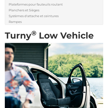
Plateformes pour fauteuils roulant
Planchers et Sièges
Systèmes d'attache et ceintures
Rampes
®
Turny
Low Vehicle