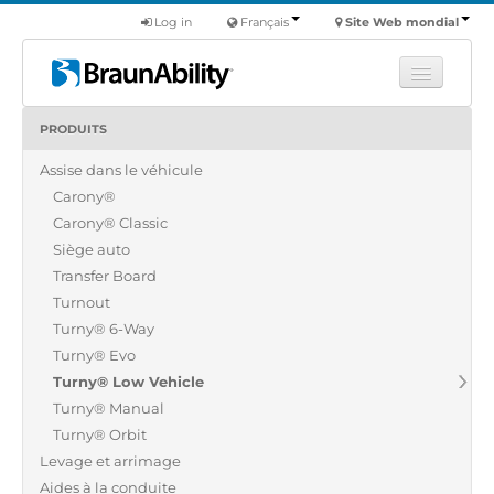
Log in
Français
Site Web mondial
PRODUITS
Apprendre
Assise dans le véhicule
Produits
Carony®
Véhicules utilitaires
Carony® Classic
Nous
Siège auto
Transfer Board
Trouver un revendeur
Turnout
Turny® 6-Way
Turny® Evo
Turny® Low Vehicle
Turny® Manual
Turny® Orbit
Levage et arrimage
Aides à la conduite