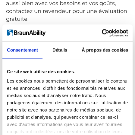
aussi bien avec vos besoins et vos goûts,
contactez un revendeur pour une évaluation
gratuite.
Rechercher un revendeur
®
Comme le nom le suggère, le Turny
Low Vehicle est
Consentement
Détails
À propos des cookies
prévu pour les véhicules bas tels que berlines, coupés,
breaks et monospaces. Pour les véhicules plus haut,
®
utilisez une plateforme élévatrice telle que
Turny
Evo
.
Ce site web utilise des cookies.
Les cookies nous permettent de personnaliser le contenu
et les annonces, d'offrir des fonctionnalités relatives aux
médias sociaux et d'analyser notre trafic. Nous
partageons également des informations sur l'utilisation de
notre site avec nos partenaires de médias sociaux, de
publicité et d'analyse, qui peuvent combiner celles-ci
avec d'autres informations que vous leur avez fournies
ou qu'ils ont collectées lors de votre utilisation de leurs