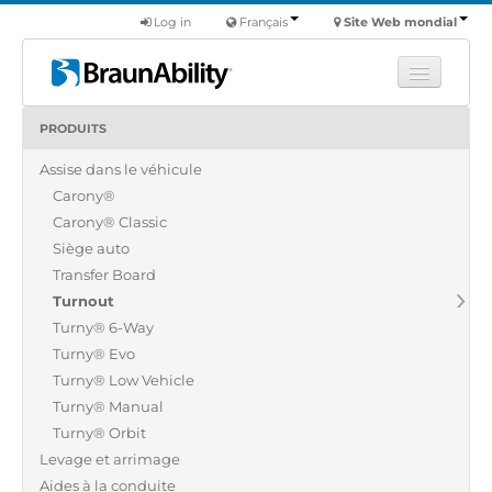
Log in
Français
Site Web mondial
PRODUITS
Apprendre
Assise dans le véhicule
Produits
Carony®
Véhicules utilitaires
Carony® Classic
Nous
Siège auto
Transfer Board
Trouver un revendeur
Turnout
Turny® 6-Way
Turny® Evo
Turny® Low Vehicle
Turny® Manual
Turny® Orbit
Levage et arrimage
Aides à la conduite