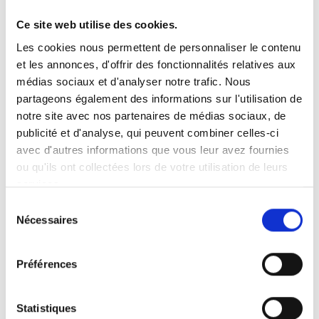
aura atteint la position finale.
Ce site web utilise des cookies.
Les cookies nous permettent de personnaliser le contenu
et les annonces, d'offrir des fonctionnalités relatives aux
médias sociaux et d'analyser notre trafic. Nous
partageons également des informations sur l'utilisation de
notre site avec nos partenaires de médias sociaux, de
publicité et d'analyse, qui peuvent combiner celles-ci
avec d'autres informations que vous leur avez fournies
ou qu'ils ont collectées lors de votre utilisation de leurs
services.
Sélection
Nécessaires
du
Fonctionnement motorisé
consentement
™
La version motorisée du Turnout
se
Préférences
manœuvre à l’aide d’une télécommande à 2
boutons. Appuyez sur « IN » pour faire pivoter
Statistiques
le siège vers l’intérieur du véhicule et sur «