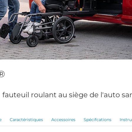
®
 fauteuil roulant au siège de l'auto sa
e
Caractéristiques
Accessoires
Spécifcations
Instru