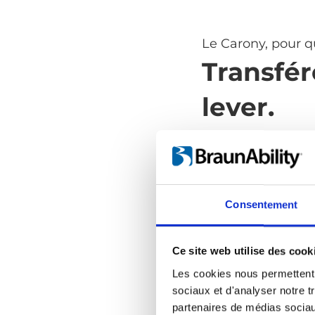
Le Carony, pour qu
Transfér
lever.
Le Carony est un
d’effectuer un tra
la voiture sans lev
opérations pénib
Consentement
transfert. Le Caro
confortable comme
est pratique et fa
Ce site web utilise des cook
fauteuil roulant d
Les cookies nous permettent d
sociaux et d'analyser notre t
partenaires de médias sociaux