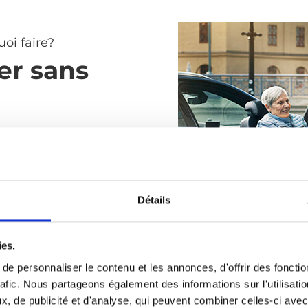
oi faire?
er sans
 système qui permet
nsfert du fauteuil roulant à
age. Il élimine ainsi les
les et dangereuses du
Détails
ny est aussi sûr et
 siège de voiture qu’il
cile à utiliser comme
ies.
e transport.
e personnaliser le contenu et les annonces, d'offrir des fonctio
rafic. Nous partageons également des informations sur l'utilisati
, de publicité et d'analyse, qui peuvent combiner celles-ci avec