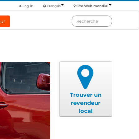
Log in
Français
Site Web mondial
eur
Trouver un
revendeur
local