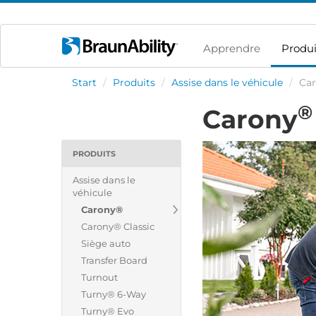
Apprendre
Produi
Start
/
Produits
/
Assise dans le véhicule
/
Ca
®
Carony
PRODUITS
Assise dans le
véhicule
Carony®
Carony® Classic
Siège auto
Transfer Board
Turnout
Turny® 6-Way
Turny® Evo