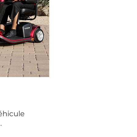
éhicule
.