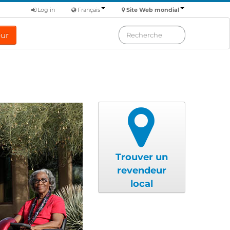
Log in
Français
Site Web mondial
eur
Trouver un
revendeur
local