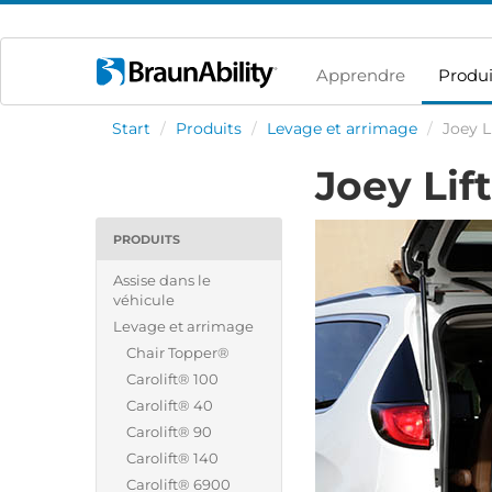
Apprendre
Produi
Start
/
Produits
/
Levage et arrimage
/
Joey L
Joey Lift
PRODUITS
Assise dans le
véhicule
Levage et arrimage
Chair Topper®
Carolift® 100
Carolift® 40
Carolift® 90
Carolift® 140
Carolift® 6900