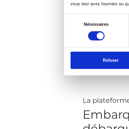
vous leur avez fournies ou qu'
L’idée est de 
Sélection
du
Nécessaires
fatiguer. Il 
consentement
sécurité. Il 
Refuser
La plateform
Embarq
débarq