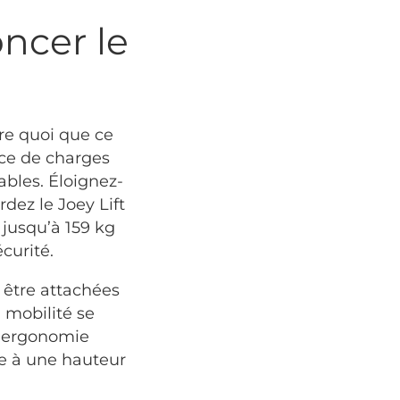
foncer le
re quoi que ce
ace de charges
ables. Éloignez-
dez le Joey Lift
 jusqu’à 159 kg
curité.
 être attachées
a mobilité se
e ergonomie
me à une hauteur