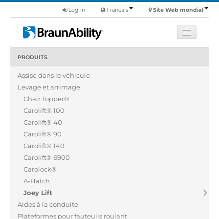
Log in
Français
Site Web mondial
PRODUITS
Apprendre
Assise dans le véhicule
Produits
Levage et arrimage
Véhicules utilitaires
Chair Topper®
Nous
Carolift® 100
Carolift® 40
Trouver un revendeur
Carolift® 90
Carolift® 140
Carolift® 6900
Carolock®
A-Hatch
Joey Lift
Aides à la conduite
Plateformes pour fauteuils roulant