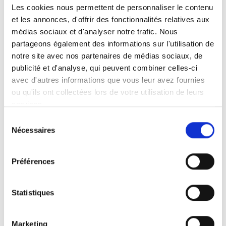
Les cookies nous permettent de personnaliser le contenu
soit. Ni levage, ni mise en place de charges
et les annonces, d'offrir des fonctionnalités relatives aux
lourdes, ni postures inconfortables. Éloignez-
médias sociaux et d'analyser notre trafic. Nous
vous de quelques pas et regardez le Joey Lift
partageons également des informations sur l'utilisation de
se mettre à l’œuvre. Il charge jusqu’à 159 kg
notre site avec nos partenaires de médias sociaux, de
dans votre voiture en toute sécurité.
publicité et d'analyse, qui peuvent combiner celles-ci
avec d'autres informations que vous leur avez fournies
Des sangles (option) peuvent être attachées
ou qu'ils ont collectées lors de votre utilisation de leurs
lorsque le véhicule d’aide à la mobilité se
services.
trouve à l’extérieur. Pour une ergonomie
Sélection
optimale, élevez la plateforme à une hauteur
Nécessaires
du
de travail confortable.
consentement
Préférences
Statistiques
Lumière
Marketing