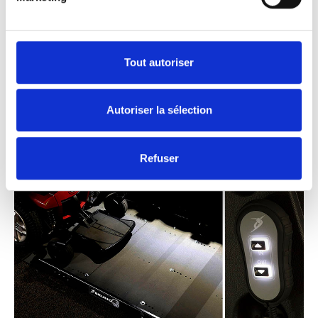
Éclairage nocturne.
Ne vous laissez pas intimider par l’obscurité.
La plateforme et la télécommande du Joey
Tout autoriser
Lift bénéficient d’un éclairage, ce qui vous
permet de voir et de faire fonctionner le Joey
Autoriser la sélection
Lift même dans les garages sombres et en
pleine nuit.
Refuser