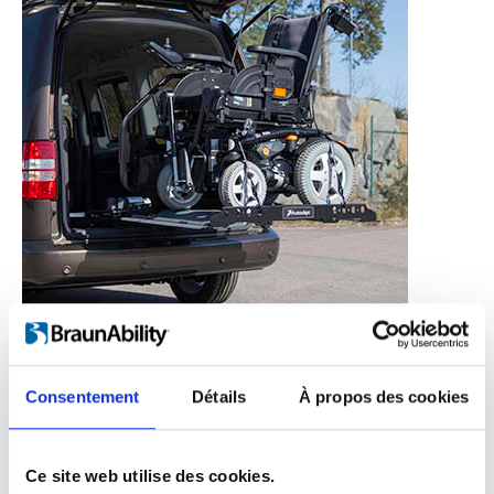
suffit s’enfoncer le
Consentement
Détails
À propos des cookies
bouton.
Ce site web utilise des cookies.
Vous n’avez pas besoin de faire quoi que ce