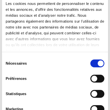
Les cookies nous permettent de personnaliser le contenu
soit. Ni levage, ni mise en place de charges
et les annonces, d'offrir des fonctionnalités relatives aux
lourdes, ni postures inconfortables. Éloignez-
médias sociaux et d'analyser notre trafic. Nous
vous de quelques pas et regardez le Joey Lift
partageons également des informations sur l'utilisation de
se mettre à l’œuvre. Il charge jusqu’à 159 kg
notre site avec nos partenaires de médias sociaux, de
dans votre voiture en toute sécurité.
publicité et d'analyse, qui peuvent combiner celles-ci
avec d'autres informations que vous leur avez fournies
Des sangles (option) peuvent être attachées
ou qu'ils ont collectées lors de votre utilisation de leurs
lorsque le véhicule d’aide à la mobilité se
services.
trouve à l’extérieur. Pour une ergonomie
Sélection
optimale, élevez la plateforme à une hauteur
Nécessaires
du
de travail confortable.
consentement
Préférences
Statistiques
Lumière
Marketing