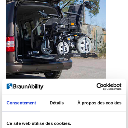
suffit s’enfoncer le
Consentement
Détails
À propos des cookies
bouton.
Ce site web utilise des cookies.
Vous n’avez pas besoin de faire quoi que ce