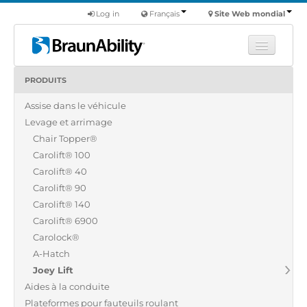
Log in
Français
Site Web mondial
PRODUITS
Apprendre
Assise dans le véhicule
Produits
Levage et arrimage
Véhicules utilitaires
Chair Topper®
Nous
Carolift® 100
Carolift® 40
Trouver un revendeur
Carolift® 90
Carolift® 140
Carolift® 6900
Carolock®
A-Hatch
Joey Lift
Aides à la conduite
Plateformes pour fauteuils roulant