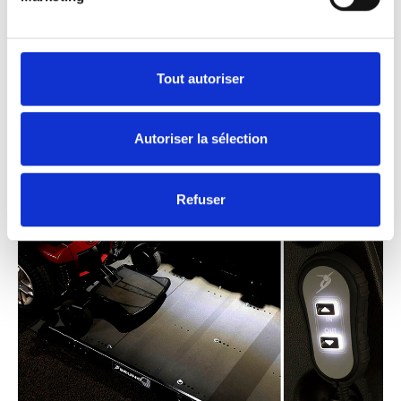
Éclairage nocturne.
Ne vous laissez pas intimider par l’obscurité.
La plateforme et la télécommande du Joey
Tout autoriser
Lift bénéficient d’un éclairage, ce qui vous
permet de voir et de faire fonctionner le Joey
Autoriser la sélection
Lift même dans les garages sombres et en
pleine nuit.
Refuser