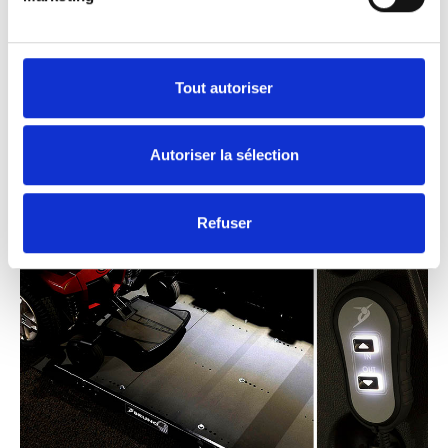
Éclairage nocturne.
Ne vous laissez pas intimider par l’obscurité.
La plateforme et la télécommande du Joey
Tout autoriser
Lift bénéficient d’un éclairage, ce qui vous
permet de voir et de faire fonctionner le Joey
Autoriser la sélection
Lift même dans les garages sombres et en
pleine nuit.
Refuser