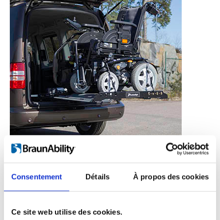
suffit s’enfoncer le
Consentement
Détails
À propos des cookies
bouton.
Ce site web utilise des cookies.
Vous n’avez pas besoin de faire quoi que ce