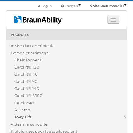
Log in
Français
Site Web mondial
PRODUITS
Apprendre
Assise dans le véhicule
Produits
Levage et arrimage
Véhicules utilitaires
Chair Topper®
Nous
Carolift® 100
Carolift® 40
Trouver un revendeur
Carolift® 90
Carolift® 140
Carolift® 6900
Carolock®
A-Hatch
Joey Lift
Aides à la conduite
Plateformes pour fauteuils roulant