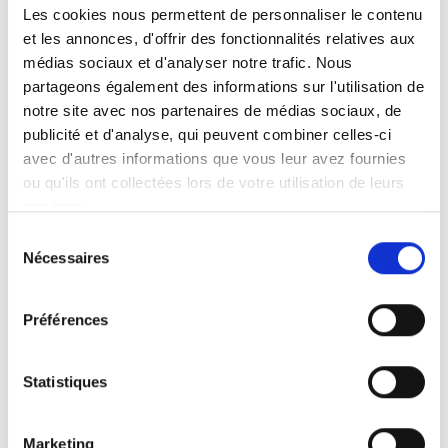
Les cookies nous permettent de personnaliser le contenu
soit. Ni levage, ni mise en place de charges
et les annonces, d'offrir des fonctionnalités relatives aux
lourdes, ni postures inconfortables. Éloignez-
médias sociaux et d'analyser notre trafic. Nous
vous de quelques pas et regardez le Joey Lift
partageons également des informations sur l'utilisation de
se mettre à l’œuvre. Il charge jusqu’à 159 kg
notre site avec nos partenaires de médias sociaux, de
dans votre voiture en toute sécurité.
publicité et d'analyse, qui peuvent combiner celles-ci
avec d'autres informations que vous leur avez fournies
Des sangles (option) peuvent être attachées
ou qu'ils ont collectées lors de votre utilisation de leurs
lorsque le véhicule d’aide à la mobilité se
services.
trouve à l’extérieur. Pour une ergonomie
Sélection
optimale, élevez la plateforme à une hauteur
Nécessaires
du
de travail confortable.
consentement
Préférences
Statistiques
Lumière
Marketing