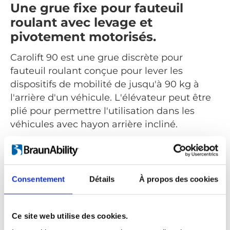
Une grue fixe pour fauteuil
roulant avec levage et
pivotement motorisés.
Carolift 90 est une grue discrète pour
fauteuil roulant conçue pour lever les
dispositifs de mobilité de jusqu'à 90 kg à
l'arrière d'un véhicule. L'élévateur peut être
plié pour permettre l'utilisation dans les
véhicules avec hayon arrière incliné.
Tous les mouvements tels que le levage et le
pivot sont alimentés et commandés via la
commande manuelle. Le Carolift 90 peut
Consentement
Détails
À propos des cookies
être installé dans de nombreux véhicules
différents tels que des breaks, des mini-
fourgonnettes ou des fourgonnettes pleine
Ce site web utilise des cookies.
grandeur.