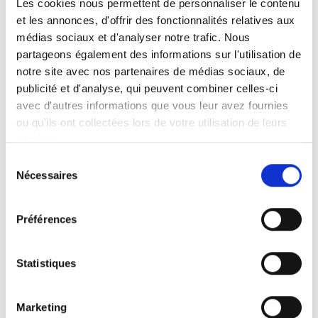
Les cookies nous permettent de personnaliser le contenu
et les annonces, d'offrir des fonctionnalités relatives aux
Faits en bref
Instructions d’utilisation
médias sociaux et d'analyser notre trafic. Nous
partageons également des informations sur l'utilisation de
notre site avec nos partenaires de médias sociaux, de
Levage et pivotement motorisés
publicité et d'analyse, qui peuvent combiner celles-ci
Fonctionnement à commande manuelle
avec d'autres informations que vous leur avez fournies
Convient aux breaks, monospaces et
ou qu'ils ont collectées lors de votre utilisation de leurs
mini-bus.
services.
La hauteur et la longueur peuvent être
Sélection
réglées d'après les instructions figurant
Nécessaires
du
dans la notice.
consentement
Livré avec une base de montage
Préférences
universelle
Homologation CEM et en test de collision
Marquage CE
Statistiques
Prenez contact avec le distributeur le
Marketing