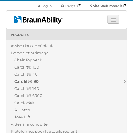
Log in
Français
Site Web mondial
PRODUITS
Apprendre
Assise dans le véhicule
Produits
Levage et arrimage
Véhicules utilitaires
Chair Topper®
Nous
Carolift® 100
Carolift® 40
Trouver un revendeur
Carolift® 90
Carolift® 140
Carolift® 6900
Carolock®
A-Hatch
Joey Lift
Aides à la conduite
Plateformes pour fauteuils roulant