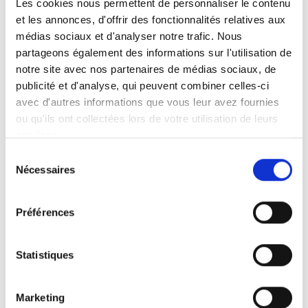
Les cookies nous permettent de personnaliser le contenu
et les annonces, d'offrir des fonctionnalités relatives aux
Faits en bref
Instructions d’utilisation
médias sociaux et d'analyser notre trafic. Nous
partageons également des informations sur l'utilisation de
notre site avec nos partenaires de médias sociaux, de
Levage et pivotement motorisés
publicité et d'analyse, qui peuvent combiner celles-ci
Fonctionnement à commande manuelle
avec d'autres informations que vous leur avez fournies
Convient aux breaks, monospaces et
ou qu'ils ont collectées lors de votre utilisation de leurs
mini-bus.
services.
La hauteur et la longueur peuvent être
Sélection
réglées d'après les instructions figurant
Nécessaires
du
dans la notice.
consentement
Livré avec une base de montage
Préférences
universelle
Homologation CEM et en test de collision
Marquage CE
Statistiques
Prenez contact avec le distributeur le
Marketing