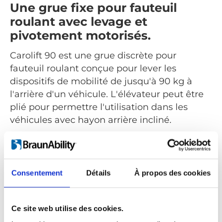
Une grue fixe pour fauteuil
roulant avec levage et
pivotement motorisés.
Carolift 90 est une grue discrète pour
fauteuil roulant conçue pour lever les
dispositifs de mobilité de jusqu'à 90 kg à
l'arrière d'un véhicule. L'élévateur peut être
plié pour permettre l'utilisation dans les
véhicules avec hayon arrière incliné.
Tous les mouvements tels que le levage et le
pivot sont alimentés et commandés via la
commande manuelle. Le Carolift 90 peut
Consentement
Détails
À propos des cookies
être installé dans de nombreux véhicules
différents tels que des breaks, des mini-
fourgonnettes ou des fourgonnettes pleine
Ce site web utilise des cookies.
grandeur.