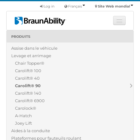
Log in
Français
Site Web mondial
PRODUITS
Apprendre
Assise dans le véhicule
Produits
Levage et arrimage
Véhicules utilitaires
Chair Topper®
Nous
Carolift® 100
Carolift® 40
Trouver un revendeur
Carolift® 90
Carolift® 140
Carolift® 6900
Carolock®
A-Hatch
Joey Lift
Aides à la conduite
Plateformes pour fauteuils roulant