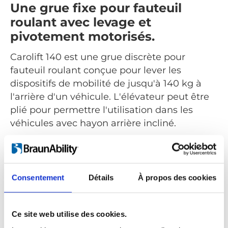
Une grue fixe pour fauteuil
roulant avec levage et
pivotement motorisés.
Carolift 140 est une grue discrète pour
fauteuil roulant conçue pour lever les
dispositifs de mobilité de jusqu'à 140 kg à
l'arrière d'un véhicule. L'élévateur peut être
plié pour permettre l'utilisation dans les
véhicules avec hayon arrière incliné.
Tous les mouvements tels que le levage et le
pivot sont alimentés et commandés via la
commande manuelle. Le Carolift 140 peut
Consentement
Détails
À propos des cookies
être installé dans de nombreux véhicules
différents tels que des breaks, des mini-
fourgonnettes ou des fourgonnettes pleine
Ce site web utilise des cookies.
grandeur.