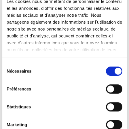
Les cookies nous permettent de personnaliser le contenu
et les annonces, d'offrir des fonctionnalités relatives aux
Faits en bref
Instructions d’utilisation
médias sociaux et d'analyser notre trafic. Nous
partageons également des informations sur l'utilisation de
notre site avec nos partenaires de médias sociaux, de
Levage et pivotement motorisés
publicité et d'analyse, qui peuvent combiner celles-ci
Fonctionnement à commande manuelle
avec d'autres informations que vous leur avez fournies
Convient aux breaks, monospaces et
ou qu'ils ont collectées lors de votre utilisation de leurs
mini-bus.
services.
La hauteur et la longueur peuvent être
Sélection
réglées d'après les instructions figurant
Nécessaires
du
dans la notice.
consentement
Livré avec une base de montage
Préférences
universelle
Homologation CEM et en test de collision
Marquage CE
Statistiques
Prenez contact avec le distributeur le
Marketing