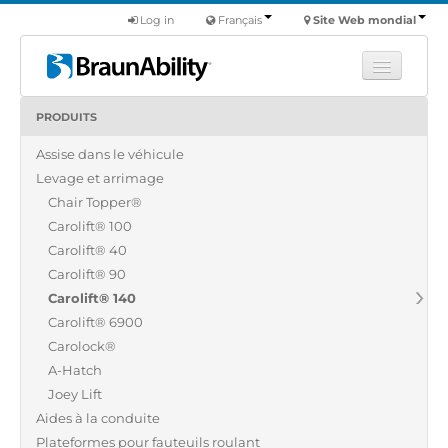
Log in
Français
Site Web mondial
PRODUITS
Apprendre
Assise dans le véhicule
Produits
Levage et arrimage
Véhicules utilitaires
Chair Topper®
Nous
Carolift® 100
Carolift® 40
Trouver un revendeur
Carolift® 90
Carolift® 140
Carolift® 6900
Carolock®
A-Hatch
Joey Lift
Aides à la conduite
Plateformes pour fauteuils roulant