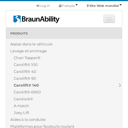
Log in
Français
Site Web mondial
PRODUITS
Apprendre
Assise dans le véhicule
Produits
Levage et arrimage
Véhicules utilitaires
Chair Topper®
Nous
Carolift® 100
Carolift® 40
Trouver un revendeur
Carolift® 90
Carolift® 140
Carolift® 6900
Carolock®
A-Hatch
Joey Lift
Aides à la conduite
Plateformes pour fauteuils roulant