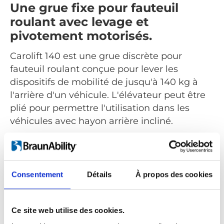
Une grue fixe pour fauteuil
roulant avec levage et
pivotement motorisés.
Carolift 140 est une grue discrète pour
fauteuil roulant conçue pour lever les
dispositifs de mobilité de jusqu'à 140 kg à
l'arrière d'un véhicule. L'élévateur peut être
plié pour permettre l'utilisation dans les
véhicules avec hayon arrière incliné.
Tous les mouvements tels que le levage et le
pivot sont alimentés et commandés via la
commande manuelle. Le Carolift 140 peut
Consentement
Détails
À propos des cookies
être installé dans de nombreux véhicules
différents tels que des breaks, des mini-
fourgonnettes ou des fourgonnettes pleine
Ce site web utilise des cookies.
grandeur.