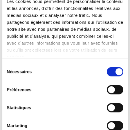
Les cookies nous permettent de personnaliser le contenu
et les annonces, d'offrir des fonctionnalités relatives aux
Faits en bref
Instructions d’utilisation
médias sociaux et d'analyser notre trafic. Nous
partageons également des informations sur l'utilisation de
notre site avec nos partenaires de médias sociaux, de
Levage et pivotement motorisés
publicité et d'analyse, qui peuvent combiner celles-ci
Fonctionnement à commande manuelle
avec d'autres informations que vous leur avez fournies
Convient aux breaks, monospaces et
ou qu'ils ont collectées lors de votre utilisation de leurs
mini-bus.
services.
La hauteur et la longueur peuvent être
Sélection
réglées d'après les instructions figurant
Nécessaires
du
dans la notice.
consentement
Livré avec une base de montage
Préférences
universelle
Homologation CEM et en test de collision
Marquage CE
Statistiques
Prenez contact avec le distributeur le
Marketing