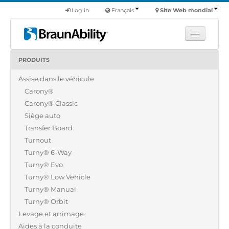
Log in
Français
Site Web mondial
PRODUITS
Apprendre
Assise dans le véhicule
Produits
Carony®
Véhicules utilitaires
Carony® Classic
Nous
Siège auto
Transfer Board
Trouver un revendeur
Turnout
Turny® 6-Way
Turny® Evo
Turny® Low Vehicle
Turny® Manual
Turny® Orbit
Levage et arrimage
Aides à la conduite