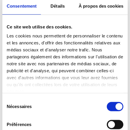
Consentement
Détails
À propos des cookies
Ce site web utilise des cookies.
Les cookies nous permettent de personnaliser le contenu
et les annonces, d'offrir des fonctionnalités relatives aux
médias sociaux et d'analyser notre trafic. Nous
partageons également des informations sur l'utilisation de
Faits en bref
Instructions d’utilisation
notre site avec nos partenaires de médias sociaux, de
publicité et d'analyse, qui peuvent combiner celles-ci
Universel - « une taille pour tous »
avec d'autres informations que vous leur avez fournies
Conçu pour une utilisation personnelle et
ou qu'ils ont collectées lors de votre utilisation de leurs
services.
dans les transports en commun.
Peut être attaché verticalement et relié à
Sélection
Nécessaires
la boucle de poitrine pour être attaché sur
du
consentement
le corps.
Ne nécessite aucun changement du siège
Préférences