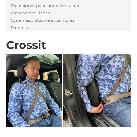
Plateformes pour fauteuils roulant
Planchers et Sièges
Systèmes d'attache et ceintures
Rampes
Crossit