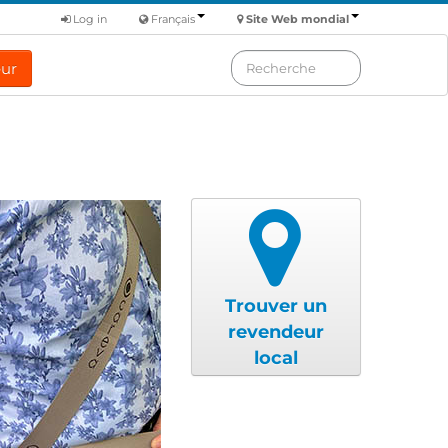
Log in
Français
Site Web mondial
eur
Trouver un
revendeur
local