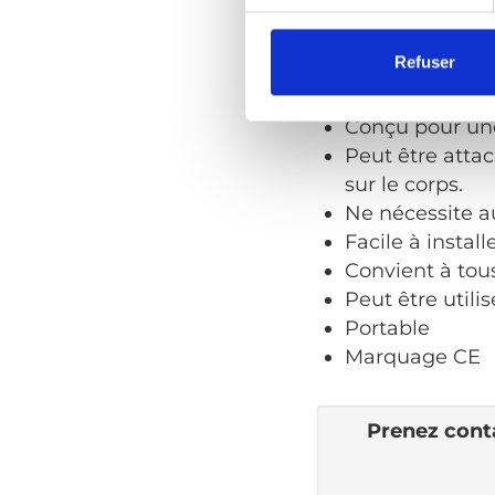
Faits en bref
Inst
Refuser
Universel - « un
Conçu pour une
Peut être attac
sur le corps.
Ne nécessite 
Facile à install
Convient à tous
Peut être utili
Portable
Marquage CE
Prenez conta