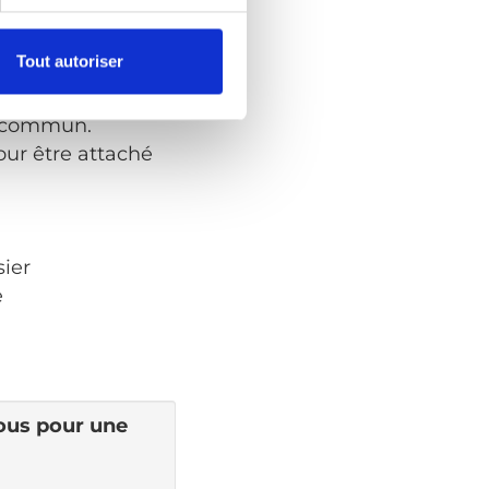
Tout autoriser
en commun.
our être attaché
sier
e
vous pour une