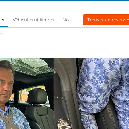
ts
Véhicules utilitaires
Nous
Trouver un revend
ssit