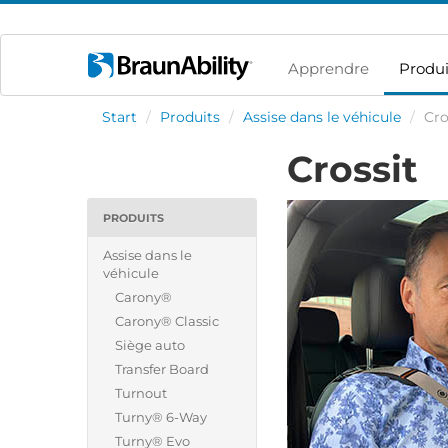
Apprendre
Produi
Start
/
Produits
/
Assise dans le véhicule
/
Cro
Crossit
PRODUITS
Assise dans le
véhicule
Carony®
Carony® Classic
Siège auto
Transfer Board
Turnout
Turny® 6-Way
Turny® Evo