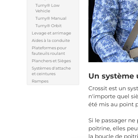
Turny® Low
Vehicle
Turny® Manual
Turny® Orbit
Levage et arrimage
Aides à la conduite
Plateformes pour
fauteuils roulant
Planchers et Sièges
Systèmes d'attache
et ceintures
Un système u
Rampes
Crossit est un sys
n'importe quel sièg
été mis au point p
Si le passager ne 
poitrine, elles p
la boucle de poitr