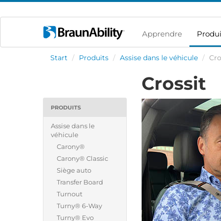
Apprendre
Produi
Start
/
Produits
/
Assise dans le véhicule
/
Cro
Crossit
PRODUITS
Assise dans le
véhicule
Carony®
Carony® Classic
Siège auto
Transfer Board
Turnout
Turny® 6-Way
Turny® Evo