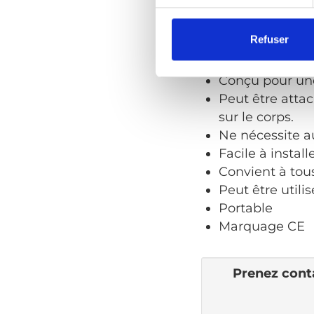
Faits en bref
Inst
Refuser
Universel - « un
Conçu pour une
Peut être attac
sur le corps.
Ne nécessite 
Facile à install
Convient à tous
Peut être utili
Portable
Marquage CE
Prenez conta