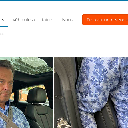
ts
Véhicules utilitaires
Nous
Trouver un revend
ssit