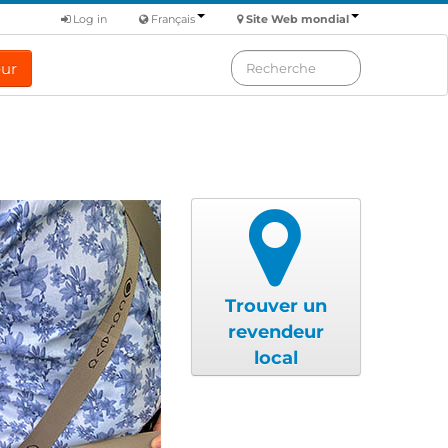
Log in
Français
Site Web mondial
eur
Trouver un
revendeur
local