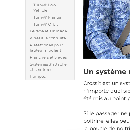
Turny® Low
Vehicle
Turny® Manual
Turny® Orbit
Levage et arrimage
Aides à la conduite
Plateformes pour
fauteuils roulant
Planchers et Sièges
Systèmes d'attache
et ceintures
Un système u
Rampes
Crossit est un sys
n'importe quel sièg
été mis au point p
Si le passager ne 
poitrine, elles p
la boucle de poitr