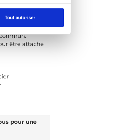
Tout autoriser
en commun.
our être attaché
sier
e
vous pour une