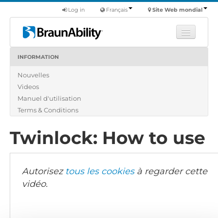
Log in
Français
Site Web mondial
INFORMATION
Apprendre
Nouvelles
Produits
Videos
Véhicules utilitaires
Manuel d'utilisation
Nous
Terms & Conditions
Trouver un revendeur
Twinlock: How to use
Autorisez
tous les cookies
à regarder cette
vidéo.