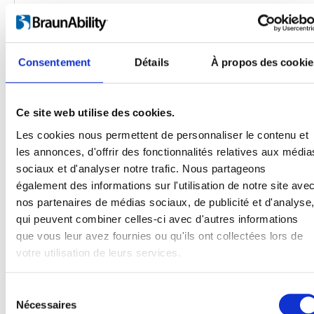
Consentement
Détails
À propos des cookie
Ce site web utilise des cookies.
Les cookies nous permettent de personnaliser le contenu et
les annonces, d'offrir des fonctionnalités relatives aux média
Produits
sociaux et d'analyser notre trafic. Nous partageons
Carony
également des informations sur l'utilisation de notre site ave
Turny Evo
nos partenaires de médias sociaux, de publicité et d'analyse
Turny Low Vehicle
qui peuvent combiner celles-ci avec d'autres informations
Chair Topper
que vous leur avez fournies ou qu'ils ont collectées lors de
Carospeed Classic
votre utilisation de leurs services.
Plateformes pour fauteuils roulant
Sélection
Produits
Nécessaires
du