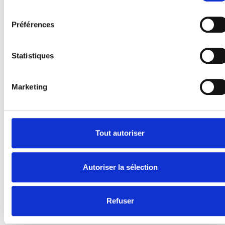
E-Series
consentement
Spacefloor® LX
Préférences
Rails
Fixations de siège
Statistiques
Information
Apprendre
Marketing
Nouvelles
Manuel d'utilisation
Videos
Témoignages
Tout autoriser
À propos de nous
Autoriser la sélection
Sécurité Égale
Présentation de la société
Travailler chez BraunAbility
Refuser
Contactez-nous
Certification ISO