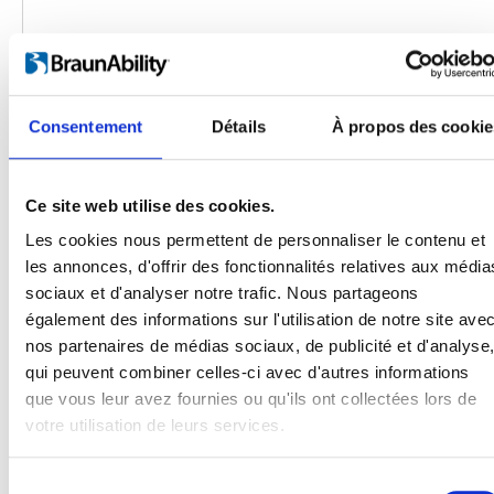
Consentement
Détails
À propos des cookie
Ce site web utilise des cookies.
Les cookies nous permettent de personnaliser le contenu et
les annonces, d'offrir des fonctionnalités relatives aux média
sociaux et d'analyser notre trafic. Nous partageons
Produits
également des informations sur l'utilisation de notre site ave
Carony
nos partenaires de médias sociaux, de publicité et d'analyse
Turny Evo
qui peuvent combiner celles-ci avec d'autres informations
Turny Low Vehicle
que vous leur avez fournies ou qu'ils ont collectées lors de
Chair Topper
votre utilisation de leurs services.
Carospeed Classic
Plateformes pour fauteuils roulant
Sélection