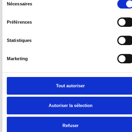
Nécessaires
du
Produits
consentement
E-Series
Préférences
Spacefloor® LX
Rails
Fixations de siège
Statistiques
Information
Marketing
Apprendre
Nouvelles
Manuel d'utilisation
Videos
Tout autoriser
Témoignages
À propos de nous
Autoriser la sélection
Sécurité Égale
Présentation de la société
Refuser
Travailler chez BraunAbility