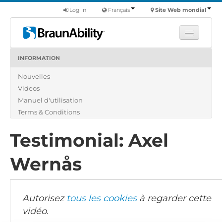
Log in
Français
Site Web mondial
INFORMATION
Apprendre
Nouvelles
Produits
Videos
Véhicules utilitaires
Manuel d'utilisation
Nous
Terms & Conditions
Trouver un revendeur
Testimonial: Axel
Wernås
Autorisez
tous les cookies
à regarder cette
vidéo.