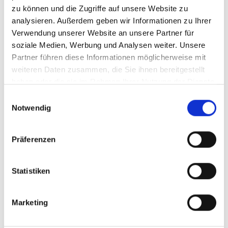
zu können und die Zugriffe auf unsere Website zu
analysieren. Außerdem geben wir Informationen zu Ihrer
Verwendung unserer Website an unsere Partner für
soziale Medien, Werbung und Analysen weiter. Unsere
Lenkhilfen
Partner führen diese Informationen möglicherweise mit
weiteren Daten zusammen, die Sie ihnen bereitgestellt
Lenkknauf für Lenkräder.
haben oder die sie im Rahmen Ihrer Nutzung der Dienste
gesammelt haben.
Einwilligungsauswahl
Notwendig
Präferenzen
Statistiken
Marketing