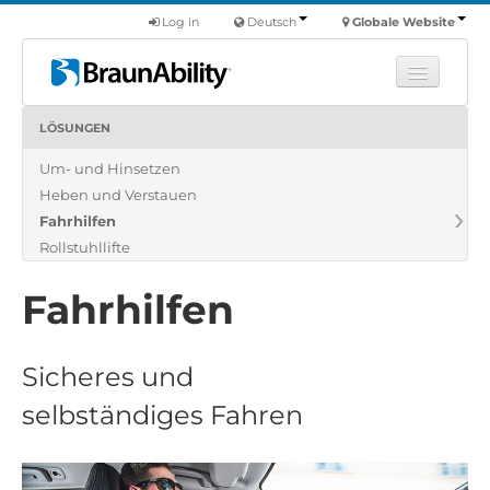
Log in
Deutsch
Globale Website
LÖSUNGEN
Fortbildung
Um- und Hinsetzen
Produkte
Heben und Verstauen
Nutzfahrzeuge
Fahrhilfen
Über uns
Rollstuhllifte
Finde einen Händler
Fahrhilfen
Sicheres und
selbständiges Fahren