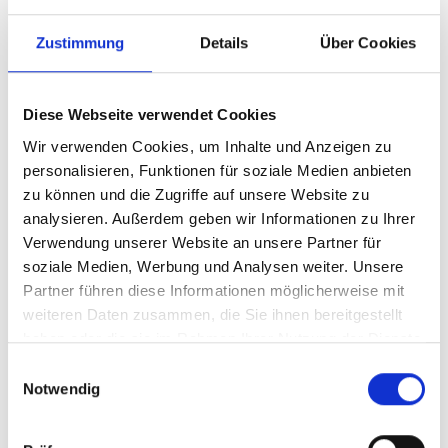
Zustimmung
Details
Über Cookies
Diese Webseite verwendet Cookies
Wir verwenden Cookies, um Inhalte und Anzeigen zu
personalisieren, Funktionen für soziale Medien anbieten
zu können und die Zugriffe auf unsere Website zu
analysieren. Außerdem geben wir Informationen zu Ihrer
Verwendung unserer Website an unsere Partner für
soziale Medien, Werbung und Analysen weiter. Unsere
Partner führen diese Informationen möglicherweise mit
weiteren Daten zusammen, die Sie ihnen bereitgestellt
BraunAbility ist gemäß ISO/IEC 17025:2005 von
SWEDAC
als Prüflabor akkreditiert.
haben oder die sie im Rahmen Ihrer Nutzung der Dienste
gesammelt haben.
Einwilligungsauswahl
Notwendig