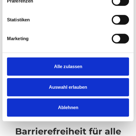
Präferenzen
Zum Testen akkreditiert
Statistiken
Wir führen strenge Inhouse-Tests für unsere
Barrierefreiheitsprodukte durch. Bevor sie auf den
Markt gebracht werden,werden sie in Schweden und
Marketing
UK getestet. Produkte, die für die Typgenehmigung
vorgesehen sind, werden an international
akkreditierten Prüfstellen getestet oder von
Behörden wie dem TÜV oder VCA kontrolliert.
Alle zulassen
Erfahren Sie mehr
Auswahl erlauben
Ablehnen
Barrierefreiheit für alle