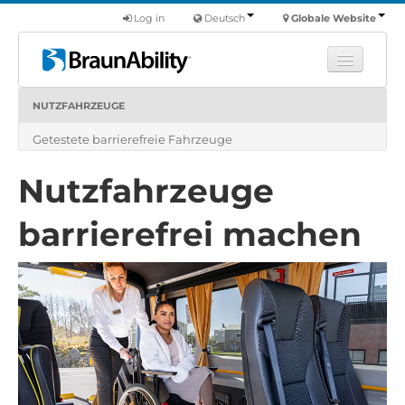
Log in
Deutsch
Globale Website
NUTZFAHRZEUGE
Fortbildung
Getestete barrierefreie Fahrzeuge
Produkte
Nutzfahrzeuge
Nutzfahrzeuge
Über uns
barrierefrei machen
Finde einen Händler