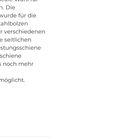
. Die
wurde für die
ahlbolzen
ier verschiedenen
e seitlichen
istungsschiene
lschiene
s noch mehr
möglicht.