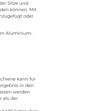
der Sitze und
rden können. Mit
nzugefügt oder
ten Aluminium-
Schiene kann für
ergebnis in den
assen werden
 als der