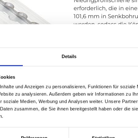
Niedrigprofilschiene 
erforderlich, die in ei
101,6 mm in Senkbohr
werden, sodass die Kö
der Oberfläche abschli
Mehr erfahren
Details
Cookies
nhalte und Anzeigen zu personalisieren, Funktionen für soziale
Website zu analysieren. Außerdem geben wir Informationen zu I
Oberflächenschiene
r soziale Medien, Werbung und Analysen weiter. Unsere Partner
Die Oberflächenschien
 Daten zusammen, die Sie ihnen bereitgestellt haben oder die s
Fahrzeuge entwickelt, 
n.
Einbau flächenbündige
möglich ist. Die Schien
einfach in die meiste