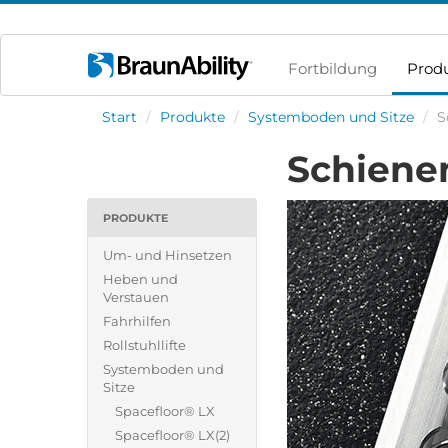
Fortbildung
Prod
Start
/
Produkte
/
Systemboden und Sitze
/
S
Schiene
PRODUKTE
Um- und Hinsetzen
Heben und
Verstauen
Fahrhilfen
Rollstuhllifte
Systemboden und
Sitze
Spacefloor® LX
Spacefloor® LX(2)