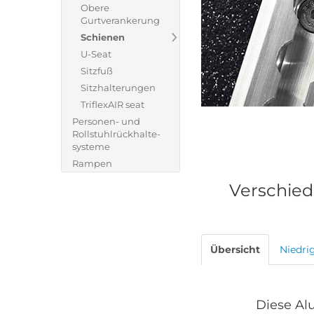
Obere
Gurtverankerung
Schienen
U-Seat
Sitzfuß
Sitzhalterungen
TriflexAIR seat
Personen- und
Rollstuhlrückhalte-
systeme
Rampen
Verschied
Übersicht
Niedri
Diese Al