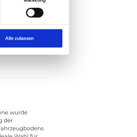
Marketing
14 mm höher als
chenschiene ist
ür 3-Punkt-
teme
Alle zulassen
iene wurde
g der
s Fahrzeugbodens
ideale Wahl für