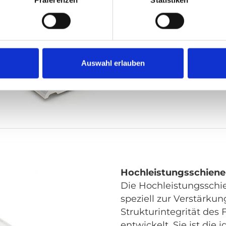
Präferenzen
Statistiken
einbaubar und ist nur 
der Boden. Die Oberflä
eine beliebte Lösung f
Insassenrückhaltesys
Auswahl erlauben
(Schrägschiene).
Mehr erfahren
Hochleistungsschiene
Die Hochleistungssch
speziell zur Verstärkun
Strukturintegrität de
entwickelt. Sie ist die 