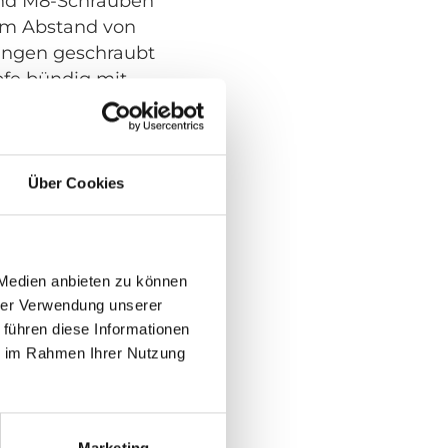
sind M8-Schrauben
nem Abstand von
ungen geschraubt
pfe bündig mit
eßen.
Über Cookies
 Medien anbieten zu können
hrer Verwendung unserer
 führen diese Informationen
e wurde für
ie im Rahmen Ihrer Nutzung
bei denen der
r Schienen nicht
e ist schnell und
n Fahrzeugböden