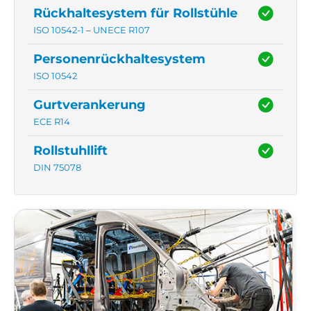
Rückhaltesystem für Rollstühle
ISO 10542-1
–
UNECE R107
Personenrückhaltesystem
ISO 10542
Gurtverankerung
ECE R14
Rollstuhllift
DIN 75078