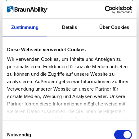
Mehr verfügbare Nutzlast
bedeutet Platz für mehr Passagiere,
Umbauten oder Fracht.
Zustimmung
Details
Über Cookies
Weniger Kraftstoff and geringere
Emissionen
, sowie eine größere
Diese Webseite verwendet Cookies
Reichweite zwischen dem Aufladen
Wir verwenden Cookies, um Inhalte und Anzeigen zu
von Elektrofahrzeugen.
personalisieren, Funktionen für soziale Medien anbieten
zu können und die Zugriffe auf unsere Website zu
Effizienter Transport
and Versand
analysieren. Außerdem geben wir Informationen zu Ihrer
dank der schlanken Konstruktion.
Verwendung unserer Website an unsere Partner für
soziale Medien, Werbung und Analysen weiter. Unsere
Partner führen diese Informationen möglicherweise mit
Energieeffiziente
weiteren Daten zusammen, die Sie ihnen bereitgestellt
Bodenherstellung
haben oder die sie im Rahmen Ihrer Nutzung der Dienste
gesammelt haben.
Einwilligungsauswahl
Indem wir die Produktion optimiert haben,
Notwendig
konnten wir den Materialverbrauch und