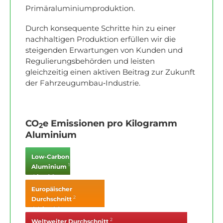
Primäraluminiumproduktion.
Durch konsequente Schritte hin zu einer
nachhaltigen Produktion erfüllen wir die
steigenden Erwartungen von Kunden und
Regulierungsbehörden und leisten
gleichzeitig einen aktiven Beitrag zur Zukunft
der Fahrzeugumbau‑Industrie.
CO
e Emissionen pro Kilogramm
2
Aluminium
Low-Carbon
1
Aluminium
4 kg CO
2
Europäischer
2
Durchschnitt
6.9 kg CO
2
2
Weltweiter Durchschnitt