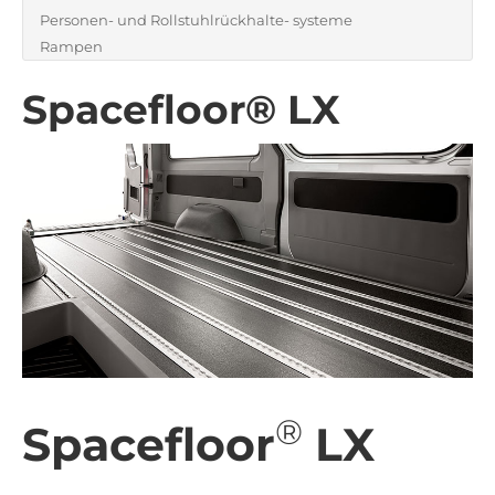
Personen- und Rollstuhlrückhalte- systeme
Rampen
Spacefloor® LX
®
Spacefloor
LX