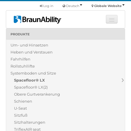
Log in
Deutsch
Globale Website
PRODUKTE
Fortbildung
Um- und Hinsetzen
Produkte
Heben und Verstauen
Nutzfahrzeuge
Fahrhilfen
Über uns
Rollstuhllifte
Systemboden und Sitze
Finde einen Händler
Spacefloor® LX
Spacefloor® LX(2)
Obere Gurtverankerung
Schienen
U-Seat
Sitzfuß
Sitzhalterungen
TriflexAIR seat