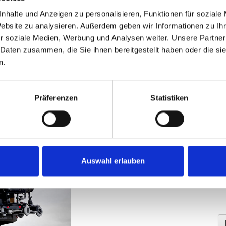
Carolift® 90
nhalte und Anzeigen zu personalisieren, Funktionen für soziale
Website zu analysieren. Außerdem geben wir Informationen zu I
Starrer Rollstuhlkran mit Elektrol
r soziale Medien, Werbung und Analysen weiter. Unsere Partner
Schwenkvorrichtung.
 Daten zusammen, die Sie ihnen bereitgestellt haben oder die s
n.
Präferenzen
Statistiken
Carolift® 140
Starrer Rollstuhlkran mit Elektrol
Auswahl erlauben
Schwenkvorrichtung.