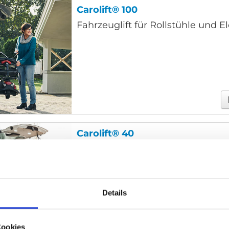
Carolift® 100
Fahrzeuglift für Rollstühle und E
Carolift® 40
Ein flexibler Rollstuhlkran, der in 
Automodelle passt.
Details
Cookies