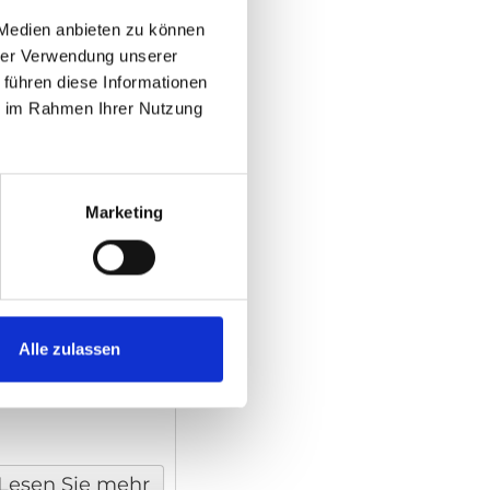
 Medien anbieten zu können
hrer Verwendung unserer
ift und
 führen diese Informationen
ie im Rahmen Ihrer Nutzung
Marketing
Lesen Sie mehr
ift und
Alle zulassen
Lesen Sie mehr