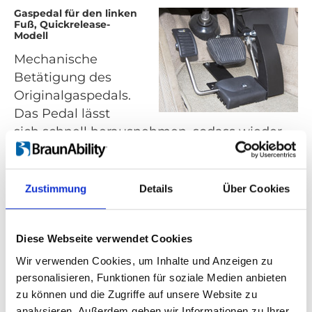
Gaspedal für den linken
Fuß, Quickrelease-
Modell
Mechanische
Betätigung des
Originalgaspedals.
Das Pedal lässt
sich schnell herausnehmen, sodass wieder
das Originalpedal genutzt werden kann.
Dank Universaldesign in Rechts- und
Linkslenkern sowie den meisten Marken und
Zustimmung
Details
Über Cookies
Modellen einbaubar.
Diese Webseite verwendet Cookies
Mini-
Pedalverlängerung
Wir verwenden Cookies, um Inhalte und Anzeigen zu
Ermöglicht eine
personalisieren, Funktionen für soziale Medien anbieten
Verlängerung um
zu können und die Zugriffe auf unsere Website zu
3-9 cm. Die
analysieren. Außerdem geben wir Informationen zu Ihrer