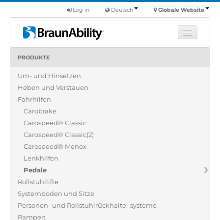
Log in
Deutsch
Globale Website
PRODUKTE
Fortbildung
Um- und Hinsetzen
Produkte
Heben und Verstauen
Nutzfahrzeuge
Fahrhilfen
Über uns
Carobrake
Carospeed® Classic
Finde einen Händler
Carospeed® Classic(2)
Carospeed® Menox
Lenkhilfen
Pedale
Rollstuhllifte
Systemboden und Sitze
Personen- und Rollstuhlrückhalte- systeme
Rampen