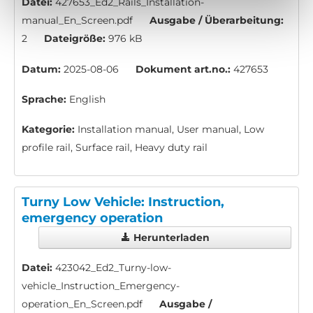
Datei:
427653_Ed2_Rails_Installation-
manual_En_Screen.pdf
Ausgabe / Überarbeitung:
2
Dateigröße:
976 kB
Datum:
2025-08-06
Dokument art.no.:
427653
Sprache:
English
Kategorie:
Installation manual, User manual, Low
profile rail, Surface rail, Heavy duty rail
Turny Low Vehicle: Instruction,
emergency operation
Herunterladen
Datei:
423042_Ed2_Turny-low-
vehicle_Instruction_Emergency-
operation_En_Screen.pdf
Ausgabe /