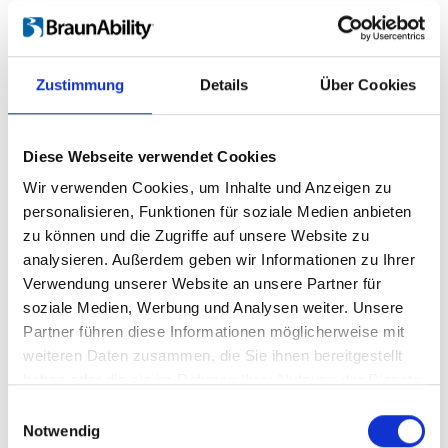
Kategorie:
Installation manual, User manual, Seat
Locker
Zustimmung
Details
Über Cookies
Carony 16: User manual
Herunterladen
Diese Webseite verwendet Cookies
Datei:
427206_Ed7_Carony-16_User-
Wir verwenden Cookies, um Inhalte und Anzeigen zu
manual_All_Screen.pdf
Ausgabe / Überarbeitung:
personalisieren, Funktionen für soziale Medien anbieten
zu können und die Zugriffe auf unsere Website zu
7
Dateigröße:
10,97 MB
analysieren. Außerdem geben wir Informationen zu Ihrer
Datum:
2025-08-27
Dokument art.no.:
427206
Verwendung unserer Website an unsere Partner für
soziale Medien, Werbung und Analysen weiter. Unsere
Sprache:
English, German, French, Swedish, Spanish,
Partner führen diese Informationen möglicherweise mit
Italian
weiteren Daten zusammen, die Sie ihnen bereitgestellt
haben oder die sie im Rahmen Ihrer Nutzung der Dienste
Kategorie:
User manual, Carony
gesammelt haben.
Einwilligungsauswahl
Notwendig