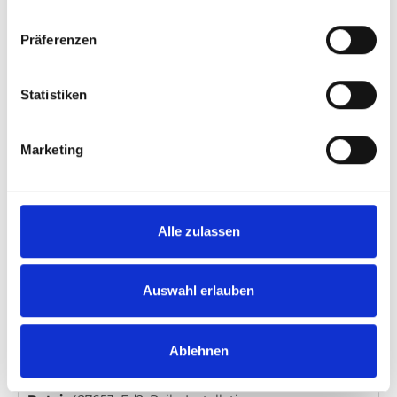
Carolift 40: User manual
Präferenzen
Herunterladen
Datei:
427836_Ed3_Carolift-40_User-
Statistiken
manual_All_Screen.pdf
Ausgabe / Überarbeitung:
3
Dateigröße:
6,93 MB
Marketing
Datum:
2025-08-26
Dokument art.no.:
427836
Sprache:
English, German, French, Swedish, Spanish,
Italian
Alle zulassen
Kategorie:
User manual, Carolift 40
Auswahl erlauben
Rails: Installation and User Manual
Ablehnen
Herunterladen