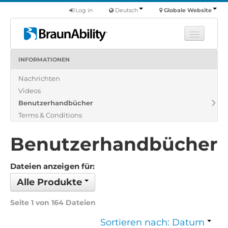
Log in
Deutsch
Globale Website
INFORMATIONEN
Fortbildung
Nachrichten
Produkte
Videos
Nutzfahrzeuge
Benutzerhandbücher
Über uns
Terms & Conditions
Finde einen Händler
Benutzerhandbücher
Dateien anzeigen für:
Alle Produkte
Seite 1 von 164 Dateien
Sortieren nach: Datum