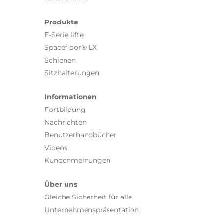
Marktforschung angewiesen.
Produkte
Kristoffer, was gefällt Ihnen an der Arbeit
E-Serie lifte
bei BraunAbility am besten?
Spacefloor® LX
„Meiner Meinung nach gibt es innerhalb des
Schienen
Unternehmens hervorragende
Sitzhalterungen
Weiterentwicklungsmöglichkeiten. Und es
gibt viele gute Mitarbeiter. Wir haben ein
Informationen
ungezwungenes Arbeitsumfeld, in dem ich
Fortbildung
mich so geben kann, wie ich bin. Mir gefällt
Nachrichten
auch das internationale Flair des
Benutzerhandbücher
Unternehmens. Mit verschiedenen Kulturen
Videos
zu arbeiten, erweitert den Horizont und
Kundenmeinungen
fordert mich als Mitarbeiter heraus. Das ist zum
Über uns
einen sehr interessant und bringt mich zum
Gleiche Sicherheit für alle
anderen persönlich weiter.“
Unternehmenspräsentation