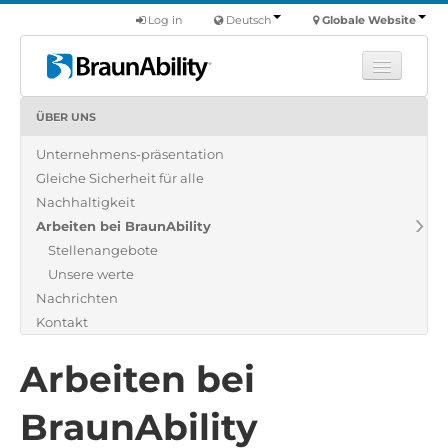
Log in
Deutsch
Globale Website
ÜBER UNS
Fortbildung
Unternehmens-präsentation
Produkte
Gleiche Sicherheit für alle
Nutzfahrzeuge
Nachhaltigkeit
Über uns
Arbeiten bei BraunAbility
Stellenangebote
Finde einen Händler
Unsere werte
Nachrichten
Kontakt
Arbeiten bei
BraunAbility