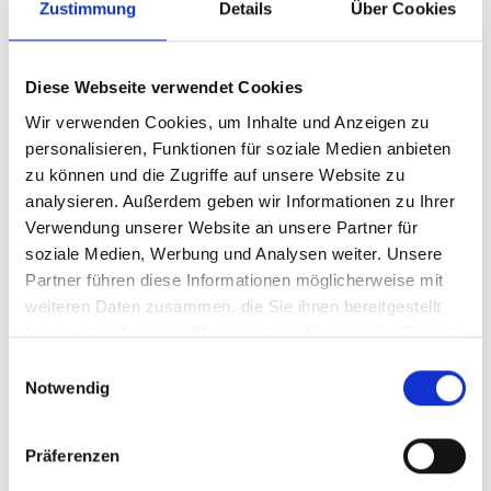
Zustimmung
Details
Über Cookies
von Ihnen ausgewählte Fahrzeug auch mit
den benötigten Anpassungslösungen
kompatibel ist.
Diese Webseite verwendet Cookies
Wir verwenden Cookies, um Inhalte und Anzeigen zu
Bei der Anpassung kann es sein, dass Sie
personalisieren, Funktionen für soziale Medien anbieten
wiederholt für kleinere Justierungen
zu können und die Zugriffe auf unsere Website zu
persönlich erscheinen müssen, bis zum
analysieren. Außerdem geben wir Informationen zu Ihrer
Schluss alles genau nach Ihren Wünschen
Verwendung unserer Website an unsere Partner für
ist.
soziale Medien, Werbung und Analysen weiter. Unsere
Partner führen diese Informationen möglicherweise mit
weiteren Daten zusammen, die Sie ihnen bereitgestellt
haben oder die sie im Rahmen Ihrer Nutzung der Dienste
gesammelt haben.
Einwilligungsauswahl
Notwendig
Häufig gestellte Fragen (FAQ)
Nachfolgend finden Sie Antworten auf die
Präferenzen
am häufigsten gestellten Fragen zum Thema