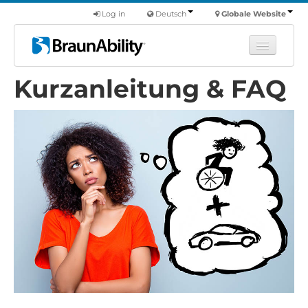
Log in
Deutsch
Globale Website
Kurzanleitung & FAQ
Fortbildung
Produkte
Nutzfahrzeuge
Über uns
Finde einen Händler