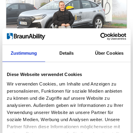
Zustimmung
Details
Über Cookies
Axel Wernås
Der Rollstuhlbasketballspieler Axel
Diese Webseite verwendet Cookies
Wernås lernte schon in jungen Jahren,
Wir verwenden Cookies, um Inhalte und Anzeigen zu
dass Mobilitätshilfen und
personalisieren, Funktionen für soziale Medien anbieten
Fahrzeuganpassungen ihm persönliche
zu können und die Zugriffe auf unsere Website zu
Unabhängigkeit ermöglichen.
analysieren. Außerdem geben wir Informationen zu Ihrer
Verwendung unserer Website an unsere Partner für
soziale Medien, Werbung und Analysen weiter. Unsere
Partner führen diese Informationen möglicherweise mit