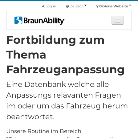
Log in
Deutsch
Globale Website
Fortbildung zum
Fortbildung
Produkte
Thema
Nutzfahrzeuge
Fahrzeuganpassung
Über uns
Eine Datenbank welche alle
Finde einen Händler
Anpassungs relavanten Fragen
im oder um das Fahrzeug herum
beantwortet.
Unsere Routine im Bereich