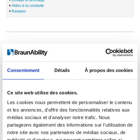
Aides à la conduite
Rampes
Spline LLC
Avtotransportna St, 1
UA-02000 Kiev
Consentement
Détails
À propos des cookies
Téléphone :
Cliquez pour afficher
Ce site web utilise des cookies.
Contactez-nous :
Cliquer pour envoyer un
Les cookies nous permettent de personnaliser le contenu
message
et les annonces, d'offrir des fonctionnalités relatives aux
Web :
www.spline.biz.ua
médias sociaux et d'analyser notre trafic. Nous
partageons également des informations sur l'utilisation de
notre site avec nos partenaires de médias sociaux, de
publicité et d'analyse, qui peuvent combiner celles-ci