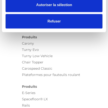
Autoriser la sélection
Refuser
Produits
Carony
Turny Evo
Turny Low Vehicle
Chair Topper
Carospeed Classic
Plateformes pour fauteuils roulant
Produits
E-Series
Spacefloor® LX
Rails