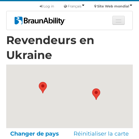
Log in
Français
Site Web mondial
Revendeurs en
Apprendre
Produits
Ukraine
Véhicules utilitaires
Nous
Trouver un revendeur
Changer de pays
Réinitialiser la carte