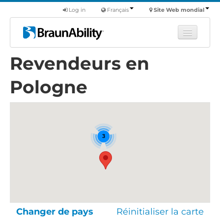
Log in
Français
Site Web mondial
Revendeurs en
Apprendre
Produits
Pologne
Véhicules utilitaires
Nous
Trouver un revendeur
3
Changer de pays
Réinitialiser la carte