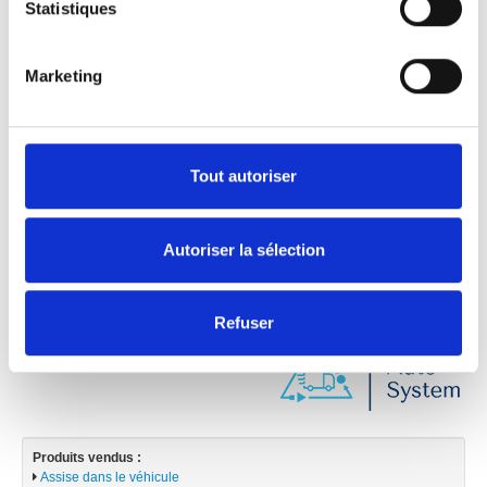
Statistiques
FC Auto System Sp. z o.o
Marketing
ul. Jagiellońska 147/151
42-202 Częstochowa
Tout autoriser
Téléphone :
Cliquez pour afficher
Contactez-nous :
Cliquer pour envoyer un
Autoriser la sélection
message
Web :
www.fc-autosystem.pl
Refuser
Produits vendus :
Assise dans le véhicule