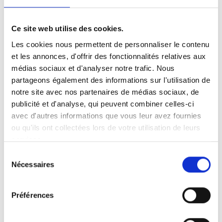
Téléphone :
Cliquez pour afficher
Contactez-nous :
Cliquer pour envoyer un
Ce site web utilise des cookies.
message
Les cookies nous permettent de personnaliser le contenu
Web :
www.emico.pl
et les annonces, d'offrir des fonctionnalités relatives aux
médias sociaux et d'analyser notre trafic. Nous
partageons également des informations sur l'utilisation de
notre site avec nos partenaires de médias sociaux, de
publicité et d'analyse, qui peuvent combiner celles-ci
avec d'autres informations que vous leur avez fournies
ou qu'ils ont collectées lors de votre utilisation de leurs
services.
Produits vendus :
Sélection
Assise dans le véhicule
Nécessaires
du
Levage et arrimage
Aides à la conduite
consentement
Plateformes pour fauteuils roulant
Rampes
Préférences