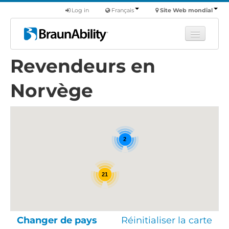
Log in
Français
Site Web mondial
Revendeurs en
Apprendre
Produits
Norvège
Véhicules utilitaires
Nous
Trouver un revendeur
2
21
Changer de pays
Réinitialiser la carte