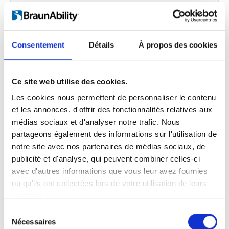
Plateformes pour fauteuils roulant
Consentement
Détails
À propos des cookies
Alier Trondheim
Ce site web utilise des cookies.
Brøttemsvegen 103
7072 Tiller
Les cookies nous permettent de personnaliser le contenu
et les annonces, d'offrir des fonctionnalités relatives aux
Contact : Rune Skogstad
médias sociaux et d'analyser notre trafic. Nous
Téléphone :
Cliquez pour afficher
partageons également des informations sur l'utilisation de
notre site avec nos partenaires de médias sociaux, de
Contactez-nous :
Cliquer pour envoyer un
publicité et d'analyse, qui peuvent combiner celles-ci
message
avec d'autres informations que vous leur avez fournies
Web :
www.alier.no/mobilitet
ou qu'ils ont collectées lors de votre utilisation de leurs
services.
Sélection
Nécessaires
du