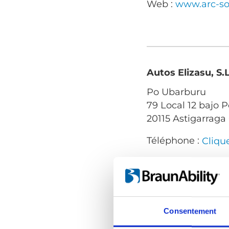
Web :
www.arc-so
Autos Elizasu, S.L
Po Ubarburu
79 Local 12 bajo P
20115 Astigarrag
Téléphone :
Cliqu
Contactez-nous :
Web :
www.autose
Consentement