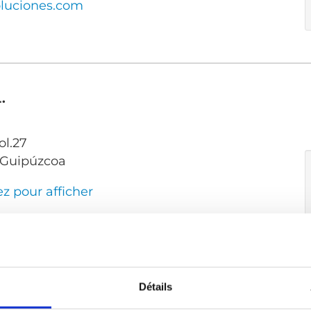
luciones.com
.
ol.27
a Guipúzcoa
ez pour afficher
Cliquer pour envoyer un message
lizasu.com
Détails