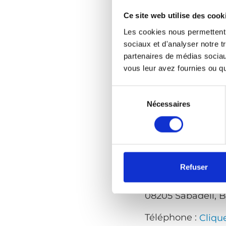
Efamoa S.L.
Ce site web utilise des cook
Polígono Industri
Les cookies nous permettent d
C/ Aviación 73
sociaux et d'analyser notre t
41007 Sevilla
partenaires de médias sociaux
vous leur avez fournies ou qu'
Téléphone :
Cliqu
Sélection
Contactez-nous :
du
Nécessaires
Web :
www.efamo
consentement
Euromobility - B
Refuser
C/ Costa i Deu, 87
08205 Sabadell, 
Téléphone :
Cliqu