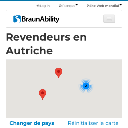
Log in
Français
Site Web mondial
Revendeurs en
Apprendre
Produits
Autriche
Véhicules utilitaires
Nous
Trouver un revendeur
2
Changer de pays
Réinitialiser la carte