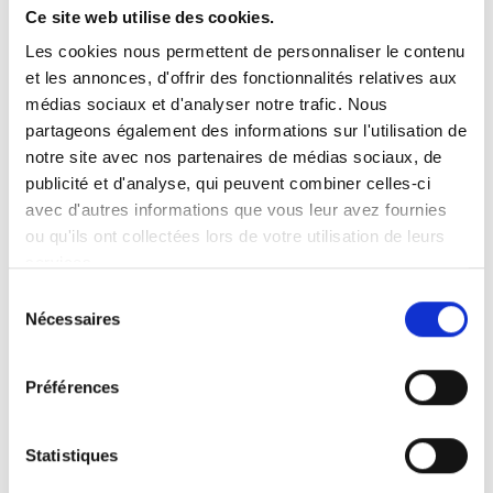
Téléphone :
Ce site web utilise des cookies.
Cliquez pour afficher
Les cookies nous permettent de personnaliser le contenu
Contactez-nous :
Cliquer pour envoyer un
et les annonces, d'offrir des fonctionnalités relatives aux
message
médias sociaux et d'analyser notre trafic. Nous
Web :
www.kirchhoff-mobility.at
partageons également des informations sur l'utilisation de
notre site avec nos partenaires de médias sociaux, de
publicité et d'analyse, qui peuvent combiner celles-ci
avec d'autres informations que vous leur avez fournies
ou qu'ils ont collectées lors de votre utilisation de leurs
services.
Sélection
Produits vendus :
Nécessaires
du
Assise dans le véhicule
Levage et arrimage
consentement
Aides à la conduite
Plateformes pour fauteuils roulant
Préférences
Rampes
Statistiques