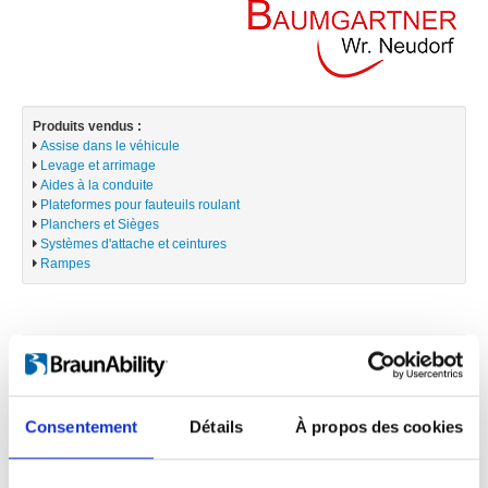
Produits vendus :
Assise dans le véhicule
Levage et arrimage
Aides à la conduite
Plateformes pour fauteuils roulant
Planchers et Sièges
Systèmes d'attache et ceintures
Rampes
KIRCHHOFF Mobility Austria GmbH
Consentement
Détails
À propos des cookies
Josef Sandhofer Straße 9b
2000 Stockerau