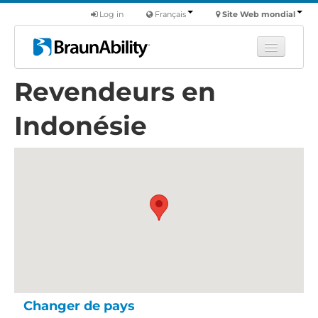
Log in
Français
Site Web mondial
Revendeurs en
Apprendre
Produits
Indonésie
Véhicules utilitaires
Nous
Trouver un revendeur
Changer de pays