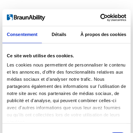
Consentement
Détails
À propos des cookies
Ce site web utilise des cookies.
Les cookies nous permettent de personnaliser le contenu
et les annonces, d'offrir des fonctionnalités relatives aux
Produits vendus :
médias sociaux et d'analyser notre trafic. Nous
Assise dans le véhicule
Levage et arrimage
partageons également des informations sur l'utilisation de
Plateformes pour fauteuils roulant
notre site avec nos partenaires de médias sociaux, de
Planchers et Sièges
publicité et d'analyse, qui peuvent combiner celles-ci
Systèmes d'attache et ceintures
Rampes
avec d'autres informations que vous leur avez fournies
ou qu'ils ont collectées lors de votre utilisation de leurs
services.
Sélection