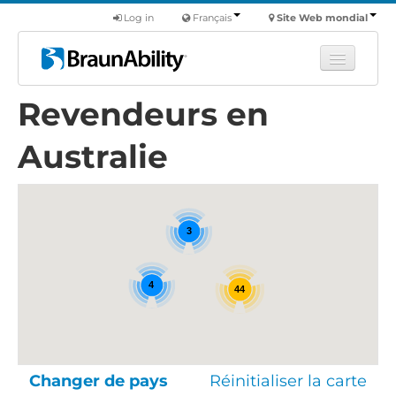
Log in
Français
Site Web mondial
Revendeurs en
Apprendre
Produits
Australie
Véhicules utilitaires
Nous
3
Trouver un revendeur
4
44
Changer de pays
Réinitialiser la carte