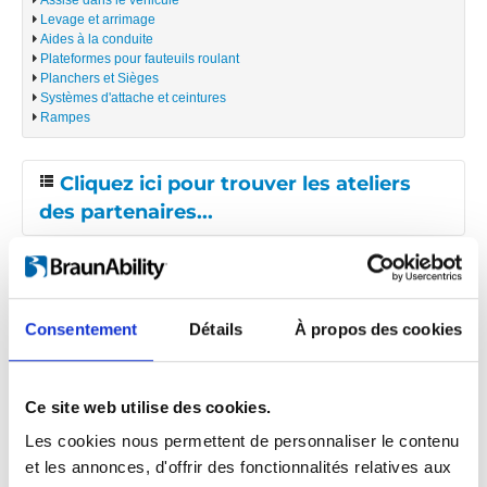
Levage et arrimage
Aides à la conduite
Plateformes pour fauteuils roulant
Planchers et Sièges
Systèmes d'attache et ceintures
Rampes
Cliquez ici pour trouver les ateliers
des partenaires...
Arundel
Ashmore
Consentement
Détails
À propos des cookies
Tramanco Pty Ltd
Asquith
P.O Box 193
Ce site web utilise des cookies.
Benella
Indooroopilly
Les cookies nous permettent de personnaliser le contenu
Brisbane, QLD 4068
Bungalow
et les annonces, d'offrir des fonctionnalités relatives aux