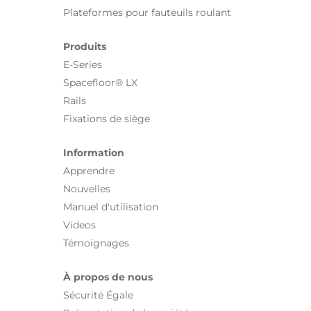
Plateformes pour fauteuils roulant
Narellan
Produits
Narellan
E-Series
North Albury
Spacefloor® LX
Rails
North Geelong
Fixations de siège
Parkinson
Information
Port Macquarie
Apprendre
Nouvelles
Queanbeyan
Manuel d'utilisation
Videos
Queanbeyan
Témoignages
Redan
À propos de nous
Richmond
Sécurité Égale