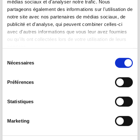
Téléphone :
Cliquez pour afficher
médias sociaux et d'analyser notre trafic. Nous
Canning Vale
partageons également des informations sur l'utilisation de
Contactez-nous :
Cliquer pour envoyer un
notre site avec nos partenaires de médias sociaux, de
Charmhaven
message
publicité et d'analyse, qui peuvent combiner celles-ci
Web :
www.tramanco.com.au
Cooee
avec d'autres informations que vous leur avez fournies
ou qu'ils ont collectées lors de votre utilisation de leurs
Dandenong South
services.
Sélection
Dubbo
Nécessaires
du
consentement
Fairfield
Préférences
Produits vendus :
Fairy Meadow
Plateformes pour fauteuils roulant
Forster
Statistiques
Garbutt
Marketing
BraunAbility Europe est fier d'être représenté dans le monde
Gosford
entier. Mais pour garantir la sécurité de tous nos clients finaux,
nous devons nous assurer que nos produits sont installés de